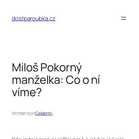
Přeskočit
na
dostparoubka.cz
obsah
Miloš Pokorný
manželka: Co o ní
víme?
Written by
in
Celebrity