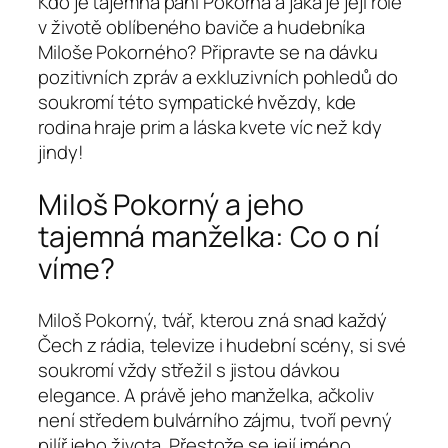
Kdo je tajemná paní Pokorná a jaká je její role
v životě oblíbeného baviče a hudebníka
Miloše Pokorného? Připravte se na dávku
pozitivních zpráv a exkluzivních pohledů do
soukromí této sympatické hvězdy, kde
rodina hraje prim a láska kvete víc než kdy
jindy!
Miloš Pokorný a jeho
tajemná manželka: Co o ní
víme?
Miloš Pokorný, tvář, kterou zná snad každý
Čech z rádia, televize i hudební scény, si své
soukromí vždy střežil s jistou dávkou
elegance. A právě jeho manželka, ačkoliv
není středem bulvárního zájmu, tvoří pevný
pilíř jeho života. Přestože se její jméno