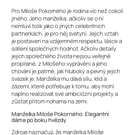
Pro Miloše Pokorného je rodina víc než cokoli
jiného. Jeho manželka, ačkoliv se o ní
nemluví tolik jako o jiných celebritních
partnerkách, je pro něj svatyní. Jejich vztah
je postaven na vzájemném respektu, lásce a
sdílení společných hodnot. Ačkoliv detaily
jejich společného života nejsou veřejně
propírané, z Milošeho vyprávění a jeho
chování je patrné, jak hluboký a pevný jejich
svazek je. Manželka mu dává sílu, klid a
zázemí, které potřebuje k tomu, aby mohl
naplno realizovat své ambiciózní projekty a
zůstat přitom nohama na zemi.
Manželka Miloše Pokorného: Elegantní
dáma po boku hvězdy
Zdroje naznačují, že manželka Miloše