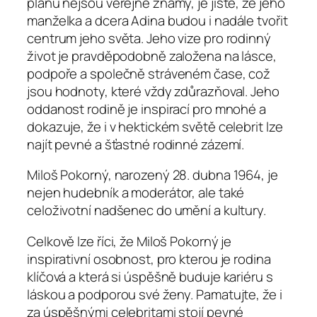
plánů nejsou veřejně známy, je jisté, že jeho
manželka a dcera Adina budou i nadále tvořit
centrum jeho světa. Jeho vize pro rodinný
život je pravděpodobně založena na lásce,
podpoře a společně stráveném čase, což
jsou hodnoty, které vždy zdůrazňoval. Jeho
oddanost rodině je inspirací pro mnohé a
dokazuje, že i v hektickém světě celebrit lze
najít pevné a šťastné rodinné zázemí.
Miloš Pokorný, narozený 28. dubna 1964, je
nejen hudebník a moderátor, ale také
celoživotní nadšenec do umění a kultury.
Celkově lze říci, že Miloš Pokorný je
inspirativní osobnost, pro kterou je rodina
klíčová a která si úspěšně buduje kariéru s
láskou a podporou své ženy. Pamatujte, že i
za úspěšnými celebritami stojí pevné