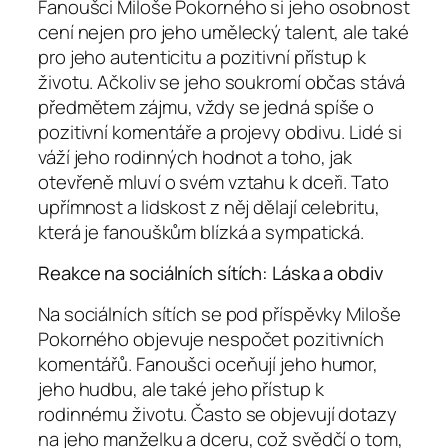
Fanoušci Miloše Pokorného si jeho osobnost
cení nejen pro jeho umělecký talent, ale také
pro jeho autenticitu a pozitivní přístup k
životu. Ačkoliv se jeho soukromí občas stává
předmětem zájmu, vždy se jedná spíše o
pozitivní komentáře a projevy obdivu. Lidé si
váží jeho rodinných hodnot a toho, jak
otevřeně mluví o svém vztahu k dceři. Tato
upřímnost a lidskost z něj dělají celebritu,
která je fanouškům blízká a sympatická.
Reakce na sociálních sítích: Láska a obdiv
Na sociálních sítích se pod příspěvky Miloše
Pokorného objevuje nespočet pozitivních
komentářů. Fanoušci oceňují jeho humor,
jeho hudbu, ale také jeho přístup k
rodinnému životu. Často se objevují dotazy
na jeho manželku a dceru, což svědčí o tom,