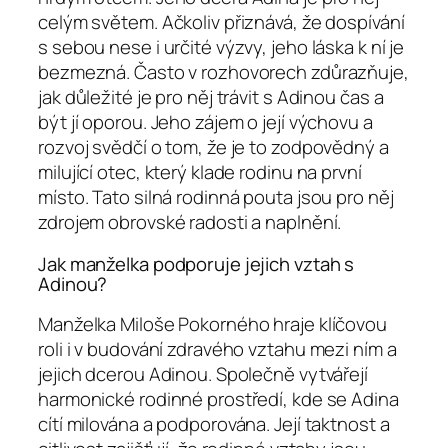
celým světem. Ačkoliv přiznává, že dospívání
s sebou nese i určité výzvy, jeho láska k ní je
bezmezná. Často v rozhovorech zdůrazňuje,
jak důležité je pro něj trávit s Adinou čas a
být jí oporou. Jeho zájem o její výchovu a
rozvoj svědčí o tom, že je to zodpovědný a
milující otec, který klade rodinu na první
místo. Tato silná rodinná pouta jsou pro něj
zdrojem obrovské radosti a naplnění.
Jak manželka podporuje jejich vztah s
Adinou?
Manželka Miloše Pokorného hraje klíčovou
roli i v budování zdravého vztahu mezi ním a
jejich dcerou Adinou. Společně vytvářejí
harmonické rodinné prostředí, kde se Adina
cítí milována a podporována. Její taktnost a