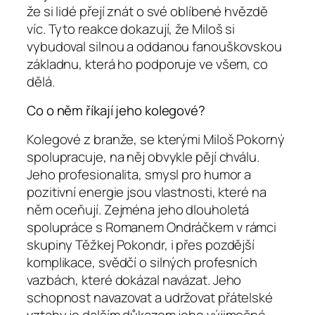
že si lidé přejí znát o své oblíbené hvězdě
víc. Tyto reakce dokazují, že Miloš si
vybudoval silnou a oddanou fanouškovskou
základnu, která ho podporuje ve všem, co
dělá.
Co o něm říkají jeho kolegové?
Kolegové z branže, se kterými Miloš Pokorný
spolupracuje, na něj obvykle pějí chválu.
Jeho profesionalita, smysl pro humor a
pozitivní energie jsou vlastnosti, které na
něm oceňují. Zejména jeho dlouholetá
spolupráce s Romanem Ondráčkem v rámci
skupiny Těžkej Pokondr, i přes pozdější
komplikace, svědčí o silných profesních
vazbách, které dokázal navázat. Jeho
schopnost navazovat a udržovat přátelské
vztahy je dalším důkazem jeho výjimečné