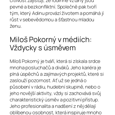
citlivost zajišťují, že rodinné vztahy jsou
pevné a bezkonfliktní. Společně pak tvoří
tým, který Adinu provází životem a pomáhá jí
růst v sebevědomou a šťastnou mladou
ženu.
Miloš Pokorný v médiích:
Vždycky s úsměvem
Miloš Pokorný je tváří, která si získala srdce
mnoha posluchačů a diváků. Jeho kariéra je
plná úspěchů a zajímavých projektů, které si
zaslouží pozornost. Ať už se jedná o
působení v rádiu, hudební skupině, nebo o
jeho novější aktivity, vždy si zachovává svůj
charakteristický úsměv a pozitivní přístup.
Jeho profesionalita a nadšení z něj dělají
oblíbenou osobnost, která inspiruje mnoho