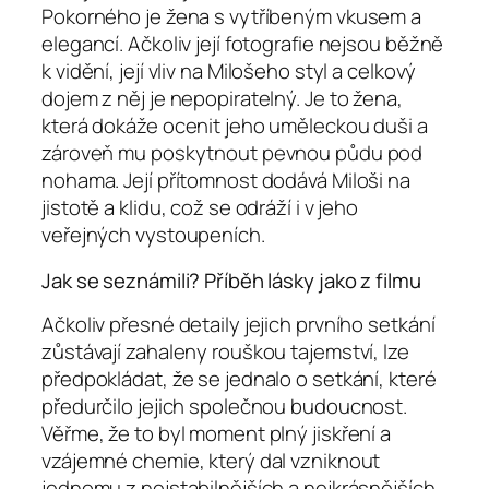
Pokorného je žena s vytříbeným vkusem a
elegancí. Ačkoliv její fotografie nejsou běžně
k vidění, její vliv na Milošeho styl a celkový
dojem z něj je nepopiratelný. Je to žena,
která dokáže ocenit jeho uměleckou duši a
zároveň mu poskytnout pevnou půdu pod
nohama. Její přítomnost dodává Miloši na
jistotě a klidu, což se odráží i v jeho
veřejných vystoupeních.
Jak se seznámili? Příběh lásky jako z filmu
Ačkoliv přesné detaily jejich prvního setkání
zůstávají zahaleny rouškou tajemství, lze
předpokládat, že se jednalo o setkání, které
předurčilo jejich společnou budoucnost.
Věřme, že to byl moment plný jiskření a
vzájemné chemie, který dal vzniknout
jednomu z nejstabilnějších a nejkrásnějších