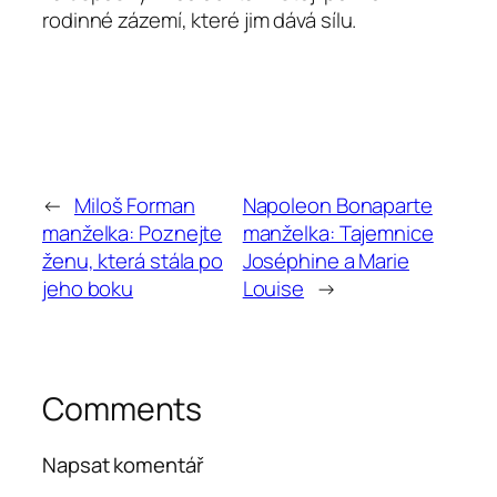
rodinné zázemí, které jim dává sílu.
←
Miloš Forman
Napoleon Bonaparte
manželka: Poznejte
manželka: Tajemnice
ženu, která stála po
Joséphine a Marie
jeho boku
Louise
→
Comments
Napsat komentář