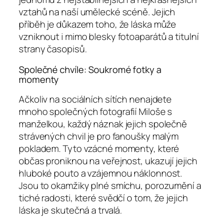
vztahů na naší umělecké scéně. Jejich
příběh je důkazem toho, že láska může
vzniknout i mimo blesky fotoaparátů a titulní
strany časopisů.
Společné chvíle: Soukromé fotky a
momenty
Ačkoliv na sociálních sítích nenajdete
mnoho společných fotografií Miloše s
manželkou, každý náznak jejich společně
strávených chvil je pro fanoušky malým
pokladem. Tyto vzácné momenty, které
občas proniknou na veřejnost, ukazují jejich
hluboké pouto a vzájemnou náklonnost.
Jsou to okamžiky plné smíchu, porozumění a
tiché radosti, které svědčí o tom, že jejich
láska je skutečná a trvalá.