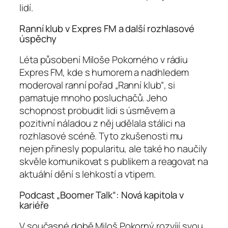
lidí.
Ranní klub v Expres FM a další rozhlasové
úspěchy
Léta působení Miloše Pokorného v rádiu
Expres FM, kde s humorem a nadhledem
moderoval ranní pořad „Ranní klub“, si
pamatuje mnoho posluchačů. Jeho
schopnost probudit lidi s úsměvem a
pozitivní náladou z něj udělala stálici na
rozhlasové scéně. Tyto zkušenosti mu
nejen přinesly popularitu, ale také ho naučily
skvěle komunikovat s publikem a reagovat na
aktuální dění s lehkostí a vtipem.
Podcast „Boomer Talk“: Nová kapitola v
kariéře
V současné době Miloš Pokorný rozvíjí svou