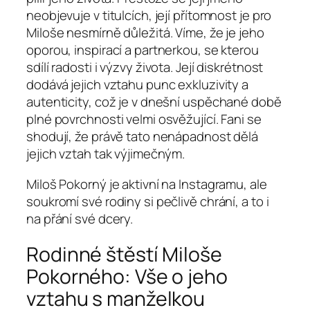
neobjevuje v titulcích, její přítomnost je pro
Miloše nesmírně důležitá. Víme, že je jeho
oporou, inspirací a partnerkou, se kterou
sdílí radosti i výzvy života. Její diskrétnost
dodává jejich vztahu punc exkluzivity a
autenticity, což je v dnešní uspěchané době
plné povrchnosti velmi osvěžující. Fani se
shodují, že právě tato nenápadnost dělá
jejich vztah tak výjimečným.
Miloš Pokorný je aktivní na Instagramu, ale
soukromí své rodiny si pečlivě chrání, a to i
na přání své dcery.
Rodinné štěstí Miloše
Pokorného: Vše o jeho
vztahu s manželkou