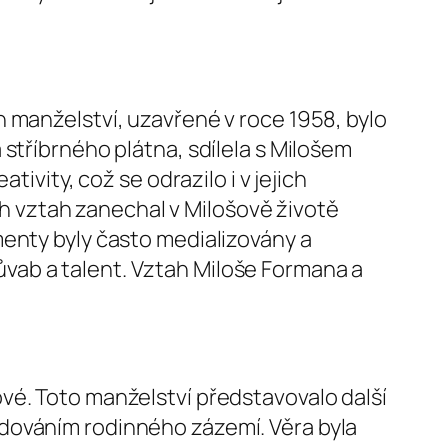
 manželství, uzavřené v roce 1958, bylo
stříbrného plátna, sdílela s Milošem
ivity, což se odrazilo i v jejich
ich vztah zanechal v Milošově životě
menty byly často medializovány a
vab a talent. Vztah Miloše Formana a
vé. Toto manželství představovalo další
dováním rodinného zázemí. Věra byla