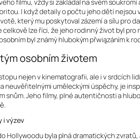
ého filmu, vždy si zakládal na svém soukromí 
oritou. I když detaily o počtu jeho dětí nejsou
otě, který mu poskytoval zázemí a sílu pro dal
celkově lze říci, že jeho rodinný život byl pr
ě osobním byl známý hlubokým přwiązáním k ro
atým osobním životem
 nejen v kinematografii, ale i v srdcích lidí, 
 a neuvěřitelnými uměleckými úspěchy, je inspi
 snům. Jeho filmy, plné autentičnosti a hlubo
ě.
 i výzev
 Hollywoodu byla plná dramatických zvratů, a