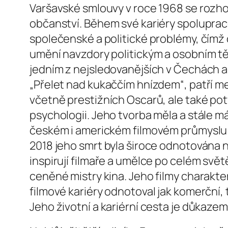
Varšavské smlouvy v roce 1968 se rozho
občanství. Během své kariéry spoluprac
společenské a politické problémy, čímž 
umění navzdory politickým a osobním těž
jedním z nejsledovanějších v Čechách a
„Přelet nad kukaččím hnízdem“, patří m
včetně prestižních Oscarů, ale také potv
psychologii. Jeho tvorba měla a stále m
českém i americkém filmovém průmyslu a 
2018 jeho smrt byla široce odnotována 
inspirují filmaře a umělce po celém svět
ceněné mistry kina. Jeho filmy charakter
filmové kariéry odnotoval jak komerční, t
Jeho životní a kariérní cesta je důkaz