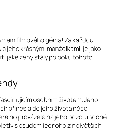
nymem filmového génia! Za každou
ů s jeho krásnými manželkami, je jako
it, jaké ženy stály po boku tohoto
gendy
a fascinujícím osobním životem. Jeho
nich přinesla do jeho života něco
která ho provázela na jeho pozoruhodné
opletly s osudem jednoho z největších