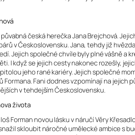
chová
 půvabná česká herečka Jana Brejchová. Jejich
párů v Československu. Jana, tehdy již hvězda 
. Jejich společné chvíle byly plné vášně a kreat
ti. I když se jejich cesty nakonec rozešly, jej
itolou jeho rané kariéry. Jejich společné mo
Formana. Fani dodnes vzpomínají na jejich pů
nějších v tehdejším Československu.
ova života
loš Forman novou lásku v náručí Věry Křesadlo
snažil skloubit náročné umělecké ambice s bu