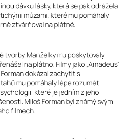
jinou dávku lásky, která se pak odrážela
i tichými múzami, které mu pomáhaly
rně ztvárňoval na plátně.
cké tvorby. Manželky mu poskytovaly
přenášel na plátno. Filmy jako „Amadeus“
 Forman dokázal zachytit s
 vztahů mu pomáhaly lépe rozumět
ychologii, které je jedním z jeho
ušenosti. Miloš Forman byl známý svým
eho filmech.