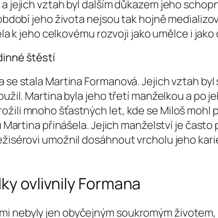
 a jejich vztah byl dalším důkazem jeho schopn
období jeho života nejsou tak hojně medializová
pěla k jeho celkovému rozvoji jako umělce i jako
dinné štěstí
a se stala Martina Formanová. Jejich vztah by
oužil. Martina byla jeho třetí manželkou a po 
žili mnoho šťastných let, kde se Miloš mohl pl
mu Martina přinášela. Jejich manželství je čas
ežisérovi umožnil dosáhnout vrcholu jeho karié
lky ovlivnily Formana
i nebyly jen obyčejným soukromým životem, al