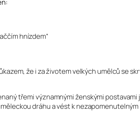
en:
ukaččím hnízdem“
kazem, že i za životem velkých umělců se skrý
naný třemi významnými ženskými postavami jeh
uměleckou dráhu a vést k nezapomenutelným 