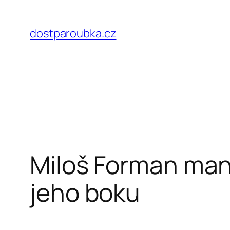
Přeskočit
na
dostparoubka.cz
obsah
Miloš Forman manž
jeho boku