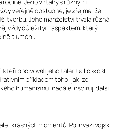
a rodině. Jeho vztahy s různými
 vždy veřejně dostupné, je zřejmé, že
ší tvorbu. Jeho manželství trvala různá
o něj vždy důležitým aspektem, který
dině a umění.
kteří obdivovali jeho talent a lidskost.
rativním příkladem toho, jak lze
kého humanismu, nadále inspirují další
le i krásných momentů. Po invazi vojsk