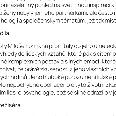
inášela jiný pohled na svět, jinou inspiraci a 
 ženy nebyly jen jeho partnerkami, ale často 
hologii a společenským tématům, jež tak mist
díla
životy Miloše Formana promítaly do jeho uměle
vhledy do lidských vztahů, které pak s citem 
lné komplexních postav a silných emocí, které
mnívat, že právě zkušenosti z jeho vlastních
ých hrdinů. Jeho hluboké porozumění lidské ps
 bylo nepochybně obohaceno o tyto životní zk
 lidské psychologie, což se silně odrazilo v j
režiséra