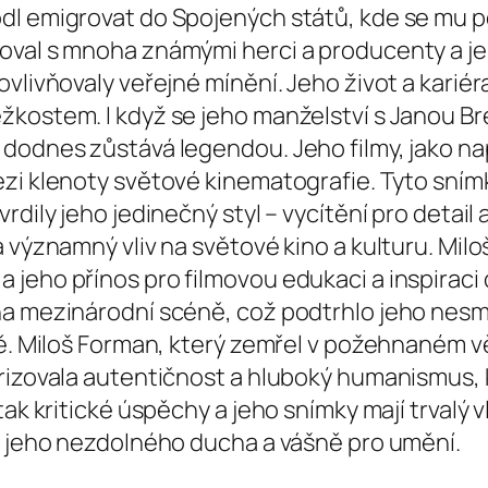
dl emigrovat do Spojených států, kde se mu p
oval s mnoha známými herci a producenty a j
ovlivňovaly veřejné mínění. Jeho život a karié
kostem. I když se jeho manželství s Janou Bre
 dodnes zůstává legendou. Jeho filmy, jako n
ezi klenoty světové kinematografie. Tyto sním
rdily jeho jedinečný styl – vycítění pro detai
á významný vliv na světové kino a kulturu. Mi
jeho přínos pro filmovou edukaci a inspiraci d
na mezinárodní scéně, což podtrhlo jeho nesmí
ě. Miloš Forman, který zemřel v požehnaném věk
izovala autentičnost a hluboký humanismus, kte
ak kritické úspěchy a jeho snímky mají trvalý v
em jeho nezdolného ducha a vášně pro umění.