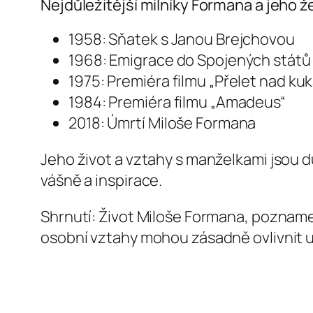
Nejdůležitější milníky Formana a jeho ž
1958: Sňatek s Janou Brejchovou
1968: Emigrace do Spojených států
1975: Premiéra filmu „Přelet nad k
1984: Premiéra filmu „Amadeus“
2018: Úmrtí Miloše Formana
Jeho život a vztahy s manželkami jsou dů
vášně a inspirace.
Shrnutí: Život Miloše Formana, pozname
osobní vztahy mohou zásadně ovlivnit 