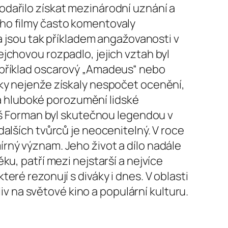
odařilo získat mezinárodní uznání a
eho filmy často komentovaly
ra jsou tak příkladem angažovanosti v
jchovou rozpadlo, jejich vztah byl
apříklad oscarový „Amadeus“ nebo
ky nejenže získaly nespočet ocenění,
l a hluboké porozumění lidské
loš Forman byl skutečnou legendou v
alších tvůrců je neocenitelný. V roce
rný význam. Jeho život a dílo nadále
u, patří mezi nejstarší a nejvíce
ré rezonují s diváky i dnes. V oblasti
liv na světové kino a populární kulturu.