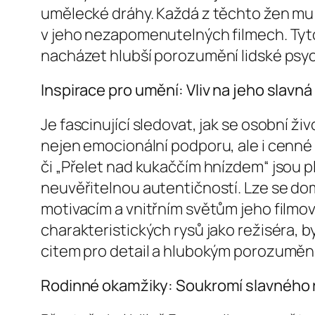
umělecké dráhy. Každá z těchto žen mu př
v jeho nezapomenutelných filmech. Tyto
nacházet hlubší porozumění lidské psyc
Inspirace pro umění: Vliv na jeho slavná 
Je fascinující sledovat, jak se osobní 
nejen emocionální podporu, ale i cenné 
či „Přelet nad kukaččím hnízdem“ jsou p
neuvěřitelnou autentičností. Lze se do
motivacím a vnitřním světům jeho filmov
charakteristických rysů jako režiséra,
citem pro detail a hlubokým porozuměním
Rodinné okamžiky: Soukromí slavného 