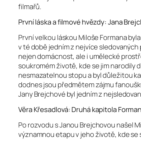
filmařů.
První láska a filmové hvězdy: Jana Brej
První velkou láskou Miloše Formana byla
v té době jedním z nejvíce sledovaných 
nejen domácnost, ale i umělecké prostředí
soukromém životě, kde se jim narodily dě
nesmazatelnou stopu a byl důležitou kap
dodnes jsou předmětem zájmu fanoušků 
Jany Brejchové byl jedním z nejsledova
Věra Křesadlová: Druhá kapitola Forman
Po rozvodu s Janou Brejchovou našel Mi
významnou etapu v jeho životě, kde se 