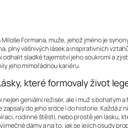
ta Miloše Formana, muže, jehož jméno je syno
na, plný vášnivých lásek a inspirativních vztah
 odhalit sladké tajemství jeho soukromí a zjist
ily jeho mimořádnou kariéru.
Lásky, které formovaly život le
i nejen geniální režisér, ale i muž s bohatým 
e zapsaly do jeho srdce i do historie. Každá z 
iraci, rodinné štěstí, nebo prostě jen lásku, 
výjimečné dámy a na to, jak se jejich osudy pr