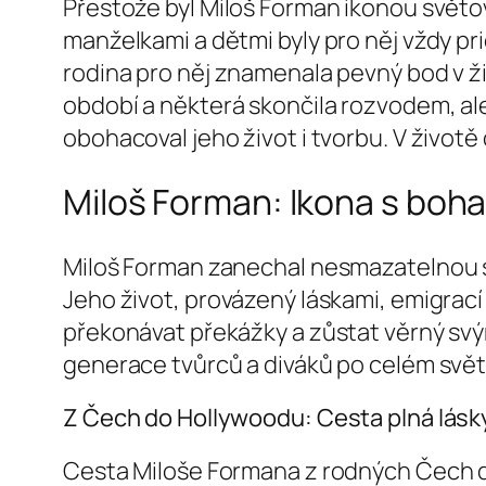
Přestože byl Miloš Forman ikonou světov
manželkami a dětmi byly pro něj vždy pri
rodina pro něj znamenala pevný bod v živ
období a některá skončila rozvodem, ale 
obohacoval jeho život i tvorbu. V život
Miloš Forman: Ikona s boh
Miloš Forman zanechal nesmazatelnou stopu
Jeho život, provázený láskami, emigrací
překonávat překážky a zůstat věrný svým
generace tvůrců a diváků po celém svět
Z Čech do Hollywoodu: Cesta plná lásky
Cesta Miloše Formana z rodných Čech do