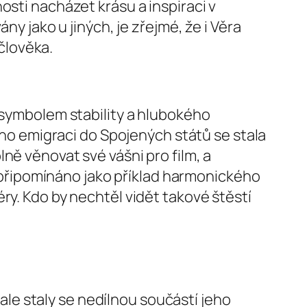
osti nacházet krásu a inspiraci v
ny jako u jiných, je zřejmé, že i Věra
 člověka.
l symbolem stability a hlubokého
jeho emigraci do Spojených států se stala
ně věnovat své vášni pro film, a
to připomínáno jako příklad harmonického
ry. Kdo by nechtěl vidět takové štěstí
e staly se nedílnou součástí jeho