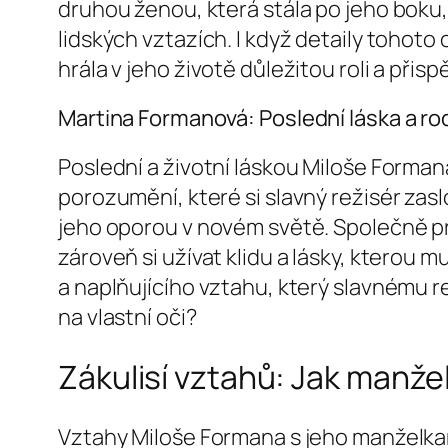
druhou ženou, která stála po jeho boku,
lidských vztazích. I když detaily tohoto 
hrála v jeho životě důležitou roli a přis
Martina Formanová: Poslední láska a ro
Poslední a životní láskou Miloše Forman
porozumění, které si slavný režisér zasl
jeho oporou v novém světě. Společně pro
zároveň si užívat klidu a lásky, kterou 
a naplňujícího vztahu, který slavnému r
na vlastní oči?
Zákulisí vztahů: Jak manže
Vztahy Miloše Formana s jeho manželkam