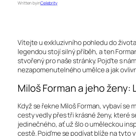
Written by
in
Celebrity
Vítejte u exkluzivního pohledu do živo
legendou stojí silný příběh, a ten Forma
stvořený pro naše stránky. Pojďte s námi
nezapomenutelného umělce a jak ovlivn
Miloš Forman a jeho ženy: 
Když se řekne Miloš Forman, vybaví se m
cesty vedly přes tři krásné ženy, které s
jedinečného, ať už šlo o uměleckou insp
cestě. Pojďme se podívat blíže na tyto 