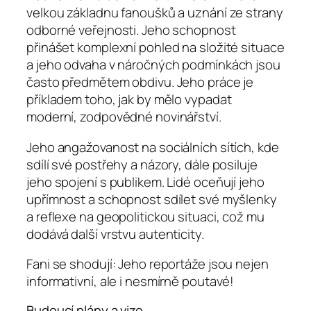
velkou základnu fanoušků a uznání ze strany
odborné veřejnosti. Jeho schopnost
přinášet komplexní pohled na složité situace
a jeho odvaha v náročných podmínkách jsou
často předmětem obdivu. Jeho práce je
příkladem toho, jak by mělo vypadat
moderní, zodpovědné novinářství.
Jeho angažovanost na sociálních sítích, kde
sdílí své postřehy a názory, dále posiluje
jeho spojení s publikem. Lidé oceňují jeho
upřímnost a schopnost sdílet své myšlenky
a reflexe na geopolitickou situaci, což mu
dodává další vrstvu autenticity.
Fani se shodují: Jeho reportáže jsou nejen
informativní, ale i nesmírně poutavé!
Budoucí plány a vize