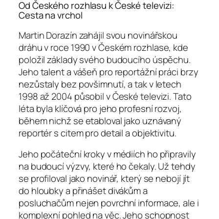
Od Českého rozhlasu k České televizi:
Cesta na vrchol
Martin Dorazín zahájil svou novinářskou
dráhu v roce 1990 v Českém rozhlase, kde
položil základy svého budoucího úspěchu.
Jeho talent a vášeň pro reportážní práci brzy
nezůstaly bez povšimnutí, a tak v letech
1998 až 2004 působil v České televizi. Tato
léta byla klíčová pro jeho profesní rozvoj,
během nichž se etabloval jako uznávaný
reportér s citem pro detail a objektivitu.
Jeho počáteční kroky v médiích ho připravily
na budoucí výzvy, které ho čekaly. Už tehdy
se profiloval jako novinář, který se nebojí jít
do hloubky a přinášet divákům a
posluchačům nejen povrchní informace, ale i
komplexní pohled na věc. Jeho schopnost