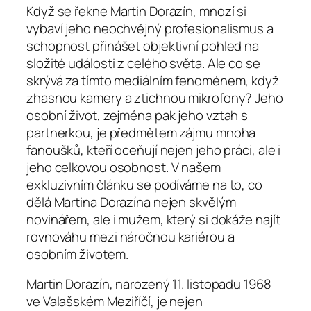
Když se řekne Martin Dorazín, mnozí si
vybaví jeho neochvějný profesionalismus a
schopnost přinášet objektivní pohled na
složité události z celého světa. Ale co se
skrývá za tímto mediálním fenoménem, když
zhasnou kamery a ztichnou mikrofony? Jeho
osobní život, zejména pak jeho vztah s
partnerkou, je předmětem zájmu mnoha
fanoušků, kteří oceňují nejen jeho práci, ale i
jeho celkovou osobnost. V našem
exkluzivním článku se podíváme na to, co
dělá Martina Dorazína nejen skvělým
novinářem, ale i mužem, který si dokáže najít
rovnováhu mezi náročnou kariérou a
osobním životem.
Martin Dorazín, narozený 11. listopadu 1968
ve Valašském Meziříčí, je nejen