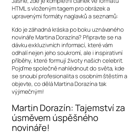
Jasně, zde je kompletní článek ve formátu
HTML s vloženým tagem pro obrázek a
upravenými formáty naglavků a seznamů:
Kdo je záhadná kráska po boku uznávaného
novináře Martina Dorazína? Připravte se na
dávku exkluzivních informací, které vám
odhalí nejen jeho soukromí, ale i inspirativní
příběhy, které formují životy našich celebrit.
Pojďme společně nahlédnout do světa, kde
se snoubí profesionalita s osobním štěstím a
objevte, co dělá Martina Dorazína tak
výjimečným!
Martin Dorazín: Tajemství za
úsměvem úspěšného
novináře!