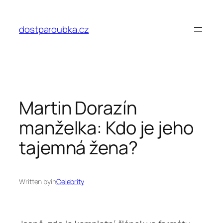
Přeskočit
na
dostparoubka.cz
obsah
Martin Dorazín
manželka: Kdo je jeho
tajemná žena?
Written by
in
Celebrity