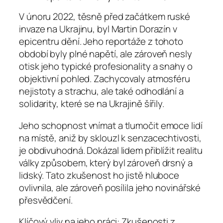
V únoru 2022, těsně před začátkem ruské
invaze na Ukrajinu, byl Martin Dorazín v
epicentru dění. Jeho reportáže z tohoto
období byly plné napětí, ale zároveň nesly
otisk jeho typické profesionality a snahy o
objektivní pohled. Zachycovaly atmosféru
nejistoty a strachu, ale také odhodlání a
solidarity, které se na Ukrajině šířily.
Jeho schopnost vnímat a tlumočit emoce lidí
na místě, aniž by sklouzl k senzacechtivosti,
je obdivuhodná. Dokázal lidem přiblížit realitu
války způsobem, který byl zároveň drsný a
lidský. Tato zkušenost ho jistě hluboce
ovlivnila, ale zároveň posílila jeho novinářské
přesvědčení.
Klíčový vliv na jeho práci: Zkušenosti z