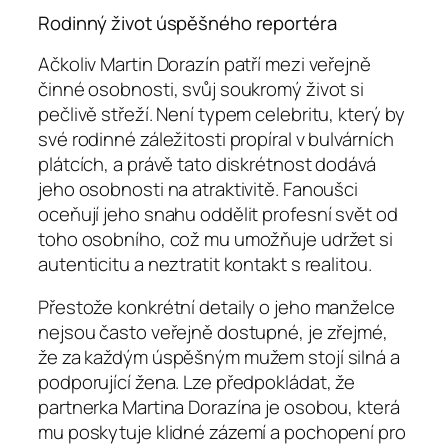
Rodinný život úspěšného reportéra
Ačkoliv Martin Dorazín patří mezi veřejně
činné osobnosti, svůj soukromý život si
pečlivě střeží. Není typem celebritu, který by
své rodinné záležitosti propíral v bulvárních
plátcích, a právě tato diskrétnost dodává
jeho osobnosti na atraktivitě. Fanoušci
oceňují jeho snahu oddělit profesní svět od
toho osobního, což mu umožňuje udržet si
autenticitu a neztratit kontakt s realitou.
Přestože konkrétní detaily o jeho manželce
nejsou často veřejně dostupné, je zřejmé,
že za každým úspěšným mužem stojí silná a
podporující žena. Lze předpokládat, že
partnerka Martina Dorazína je osobou, která
mu poskytuje klidné zázemí a pochopení pro