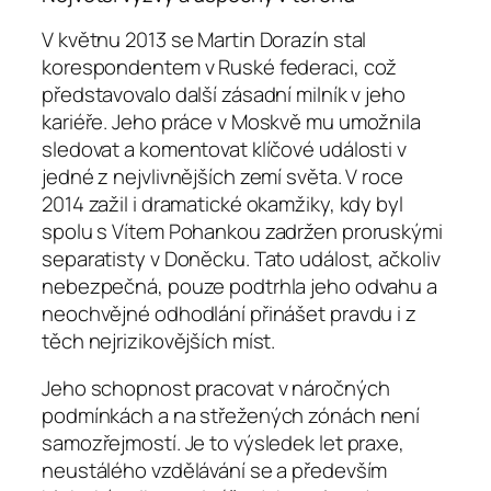
V květnu 2013 se Martin Dorazín stal
korespondentem v Ruské federaci, což
představovalo další zásadní milník v jeho
kariéře. Jeho práce v Moskvě mu umožnila
sledovat a komentovat klíčové události v
jedné z nejvlivnějších zemí světa. V roce
2014 zažil i dramatické okamžiky, kdy byl
spolu s Vítem Pohankou zadržen proruskými
separatisty v Doněcku. Tato událost, ačkoliv
nebezpečná, pouze podtrhla jeho odvahu a
neochvějné odhodlání přinášet pravdu i z
těch nejrizikovějších míst.
Jeho schopnost pracovat v náročných
podmínkách a na střežených zónách není
samozřejmostí. Je to výsledek let praxe,
neustálého vzdělávání se a především