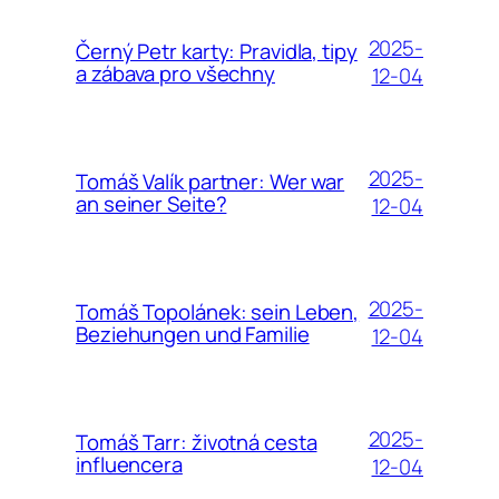
2025-
Černý Petr karty: Pravidla, tipy
a zábava pro všechny
12-04
2025-
Tomáš Valík partner: Wer war
an seiner Seite?
12-04
2025-
Tomáš Topolánek: sein Leben,
Beziehungen und Familie
12-04
2025-
Tomáš Tarr: životná cesta
influencera
12-04