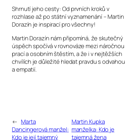
Shrnutí jeho cesty: Od prvních kroků v
rozhlase až po státní vyznamenání – Martin
Dorazín je inspirací pro všechny!
Martin Dorazín nám připomíná, že skutečný
úspěch spočívá v rovnováze mezi náročnou
prací a osobním štěstím, a že i v nejtěžších
chvílích je důležité hledat pravdu s odvahou
a empatií.
←
Marta
Martin Kupka
Dancingerová manžel:
manželka: Kdo je
Kdo je její tajemný
tajemná žena