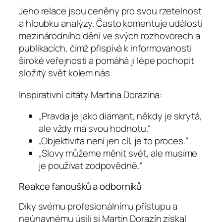
Jeho relace jsou ceněny pro svou rzetelnost
a hloubku analýzy. Často komentuje události
mezinárodního dění ve svých rozhovorech a
publikacích, čímž přispívá k informovanosti
široké veřejnosti a pomáhá jí lépe pochopit
složitý svět kolem nás.
Inspirativní citáty Martina Dorazína:
„Pravda je jako diamant, někdy je skrytá,
ale vždy má svou hodnotu.“
„Objektivita není jen cíl, je to proces.“
„Slovy můžeme měnit svět, ale musíme
je používat zodpovědně.“
Reakce fanoušků a odborníků
Díky svému profesionálnímu přístupu a
neúnavnému úsilí si Martin Dorazín získal