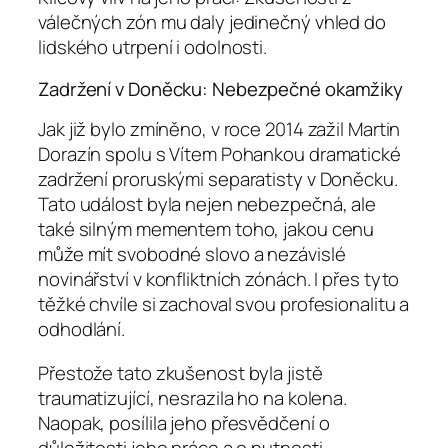
válečných zón mu daly jedinečný vhled do
lidského utrpení i odolnosti.
Zadržení v Doněcku: Nebezpečné okamžiky
Jak již bylo zmíněno, v roce 2014 zažil Martin
Dorazín spolu s Vítem Pohankou dramatické
zadržení proruskými separatisty v Doněcku.
Tato událost byla nejen nebezpečná, ale
také silným mementem toho, jakou cenu
může mít svobodné slovo a nezávislé
novinářství v konfliktních zónách. I přes tyto
těžké chvíle si zachoval svou profesionalitu a
odhodlání.
Přestože tato zkušenost byla jistě
traumatizující, nesrazila ho na kolena.
Naopak, posílila jeho přesvědčení o
důležitosti jeho práce a o nutnosti