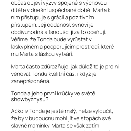
občas objeví výzvy spojené s výchovou
dítěte v dnešní uspěchané době, Marta k
nim přistupuje s grácií a pozitivním
přístupem. Její oddanost synovi je
obdivuhodná a fanoušci ji za to oceňují.
Věříme, že Tonda bude vyrůstat v
láskyplném a podporujícím prostředí, které
mu Marta s láskou vytváří.
Marta často zdůrazňuje, jak důležité je pro ni
věnovat Tondu kvalitní čas, i když je
zaneprázdněná.
Tonda a jeho první krůčky ve světě
showbyznysu?
Ačkoliv Tonda je ještě malý, nelze vyloučit,
že by v budoucnu mohl jít ve stopách své
slavné maminky. Marta se však zatím