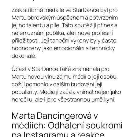
Zisk stříbrné medaile ve StarDance byl pro
Martu obrovským úspěchem a potvrzením
jejího talentu a píle. Tato soutěž jí přinesla
nejen uznání publika, ale i nové profesní
příležitosti. Její taneční výkony byly často
hodnoceny jako emocionální a technicky
dokonalé.
Účast v StarDance také znamenala pro
Martu novou vlnu zájmu médií o její osobu,
což jí pomohlo v dalším budování její
popularity. Média ji začala vnímat nejen jako
herečku, ale i jako všestrannou umělkyni.
Marta Dancingerová v
médiích: Odhalení soukromí
na Instagramu a reakce