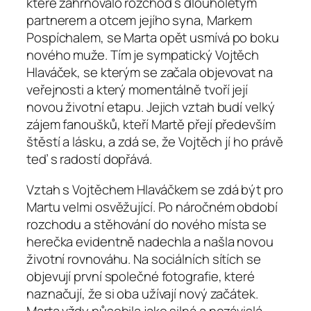
které zahrnovalo rozchod s dlouholetým
partnerem a otcem jejího syna, Markem
Pospíchalem, se Marta opět usmívá po boku
nového muže. Tím je sympatický Vojtěch
Hlaváček, se kterým se začala objevovat na
veřejnosti a který momentálně tvoří její
novou životní etapu. Jejich vztah budí velký
zájem fanoušků, kteří Martě přejí především
štěstí a lásku, a zdá se, že Vojtěch jí ho právě
teď s radostí dopřává.
Vztah s Vojtěchem Hlaváčkem se zdá být pro
Martu velmi osvěžující. Po náročném období
rozchodu a stěhování do nového místa se
herečka evidentně nadechla a našla novou
životní rovnováhu. Na sociálních sítích se
objevují první společné fotografie, které
naznačují, že si oba užívají nový začátek.
Marta vždy působila jako silná a nezávislá