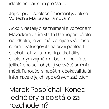
ideálního partnera pro Martu.
Jejich první společné momenty: Jak se
Vojtěch a Marta seznamovali?
Ačkoliv detaily o seznámení s Vojtěchem
Hlaváčkem zatím Marta Dancingerová plně
neodhalila, je zřejmé, že jejich vzájemná
chemie zafungovala na první pohled. Lze
spekulovat, že se mohli potkat díky
společným zájmům nebo okruhu přátel,
jelikož oba se pohybují ve světě umění a
médií. Fanoušci s napětím očekávají další
informace o jejich společných zážitcích.
Marek Pospíchal: Konec
jedné éry a co stálo za
rozchodem?