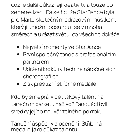
což je další důkaz její kreativity a touze po
seberealizaci. Dá se říci, že StarDance byla
pro Martu skutečným odrazovým můstkem,
který jí umožnil posunout se v mnoha
směrech a ukázat světu, co všechno dokáže.
Největší momenty ve StarDance:
První společný tanec s profesionálním
partnerem.
Udržení kroků i v těch nejnáročnějších
choreografiích.
Zisk prestižní stříbrné medaile.
Kdo by si nepřál vidět takový talent na
tanečním parketu naživo? Fanoušci byli
svědky jejího neuvěřitelného pokroku.
Taneční úspěchy a ocenění: Stříbrná
medaile jako důkaz talentu