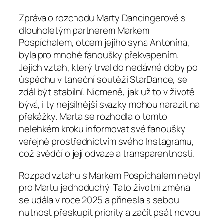
Zpráva o rozchodu Marty Dancingerové s
dlouholetým partnerem Markem
Pospíchalem, otcem jejího syna Antonína,
byla pro mnohé fanoušky překvapením.
Jejich vztah, který trval do nedávné doby po
úspěchu v taneční soutěži StarDance, se
zdál být stabilní. Nicméně, jak už to v životě
bývá, i ty nejsilnější svazky mohou narazit na
překážky. Marta se rozhodla o tomto
nelehkém kroku informovat své fanoušky
veřejně prostřednictvím svého Instagramu,
což svědčí o její odvaze a transparentnosti.
Rozpad vztahu s Markem Pospíchalem nebyl
pro Martu jednoduchý. Tato životní změna
se udála v roce 2025 a přinesla s sebou
nutnost přeskupit priority a začít psát novou