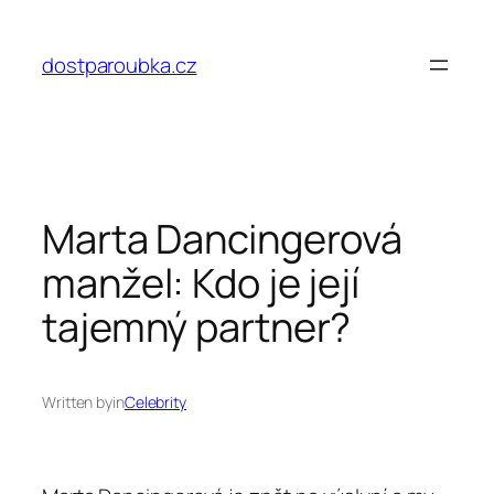
Přeskočit
na
dostparoubka.cz
obsah
Marta Dancingerová
manžel: Kdo je její
tajemný partner?
Written by
in
Celebrity