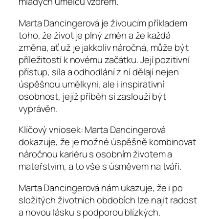
mladých umělců vzorem.
Marta Dancingerová je živoucím příkladem
toho, že život je plný změn a že každá
změna, ať už je jakkoliv náročná, může být
příležitostí k novému začátku. Její pozitivní
přístup, síla a odhodlání z ní dělají nejen
úspěšnou umělkyni, ale i inspirativní
osobnost, jejíž příběh si zaslouží být
vyprávěn.
Klíčový vniosek: Marta Dancingerová
dokazuje, že je možné úspěšně kombinovat
náročnou kariéru s osobním životem a
mateřstvím, a to vše s úsměvem na tváři.
Marta Dancingerová nám ukazuje, že i po
složitých životních obdobích lze najít radost
a novou lásku s podporou blízkých.