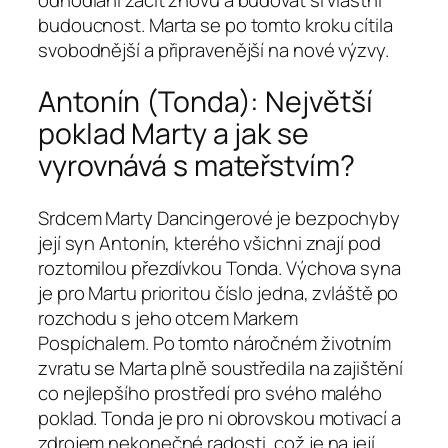
budoucnost. Marta se po tomto kroku cítila
svobodnější a připravenější na nové výzvy.
Antonín (Tonda): Největší
poklad Marty a jak se
vyrovnává s mateřstvím?
Srdcem Marty Dancingerové je bezpochyby
její syn Antonín, kterého všichni znají pod
roztomilou přezdívkou Tonda. Výchova syna
je pro Martu prioritou číslo jedna, zvláště po
rozchodu s jeho otcem Markem
Pospíchalem. Po tomto náročném životním
zvratu se Marta plně soustředila na zajištění
co nejlepšího prostředí pro svého malého
poklad. Tonda je pro ni obrovskou motivací a
zdrojem nekonečné radosti, což je na její