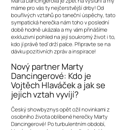
Marta Dancingerová je zpět na výsluní a my
máme pro vás ty nejčerstvější drby! Od
bouřlivých vztahů po taneční úspěchy, tato
sympatická herečka nám toho v poslední
době hodně ukázala a my vám přinášíme
exkluzivní pohled na její soukromý život i to,
kdo jí právě teď drží palce. Připravte se na
dávku pozitivních zpráv a inspirace!
Nový partner Marty
Dancingerové: Kdo je
Vojtěch Hlaváček a jak se
jejich vztah vyvíjí?
Český showbyznys opět ožil novinkami z
osobního života oblíbené herečky Marty
Dancingerové! Po turbulentním období,