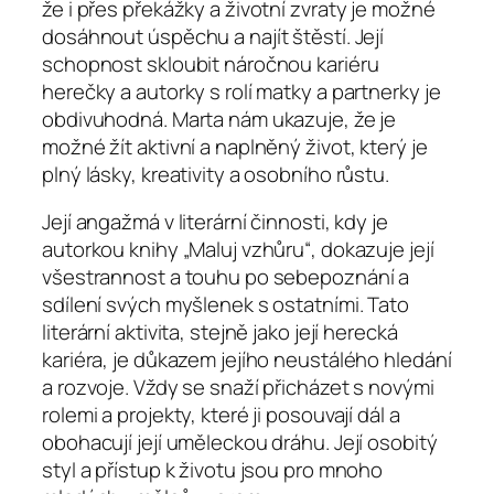
že i přes překážky a životní zvraty je možné
dosáhnout úspěchu a najít štěstí. Její
schopnost skloubit náročnou kariéru
herečky a autorky s rolí matky a partnerky je
obdivuhodná. Marta nám ukazuje, že je
možné žít aktivní a naplněný život, který je
plný lásky, kreativity a osobního růstu.
Její angažmá v literární činnosti, kdy je
autorkou knihy „Maluj vzhůru“, dokazuje její
všestrannost a touhu po sebepoznání a
sdílení svých myšlenek s ostatními. Tato
literární aktivita, stejně jako její herecká
kariéra, je důkazem jejího neustálého hledání
a rozvoje. Vždy se snaží přicházet s novými
rolemi a projekty, které ji posouvají dál a
obohacují její uměleckou dráhu. Její osobitý
styl a přístup k životu jsou pro mnoho