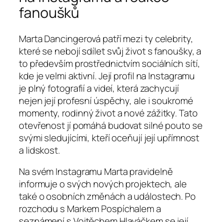
fanoušků
Marta Dancingerová patří mezi ty celebrity,
které se nebojí sdílet svůj život s fanoušky, a
to především prostřednictvím sociálních sítí,
kde je velmi aktivní. Její profil na Instagramu
je plný fotografií a videí, která zachycují
nejen její profesní úspěchy, ale i soukromé
momenty, rodinný život a nové zážitky. Tato
otevřenost jí pomáhá budovat silné pouto se
svými sledujícími, kteří oceňují její upřímnost
a lidskost.
Na svém Instagramu Marta pravidelně
informuje o svých nových projektech, ale
také o osobních změnách a událostech. Po
rozchodu s Markem Pospíchalem a
seznámení s Vojtěchem Hlaváčkem se její