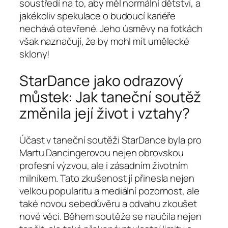
soustředí na to, aby měl normální dětství, a
jakékoliv spekulace o budoucí kariéře
nechává otevřené. Jeho úsměvy na fotkách
však naznačují, že by mohl mít umělecké
sklony!
StarDance jako odrazový
můstek: Jak taneční soutěž
změnila její život i vztahy?
Účast v taneční soutěži StarDance byla pro
Martu Dancingerovou nejen obrovskou
profesní výzvou, ale i zásadním životním
milníkem. Tato zkušenost jí přinesla nejen
velkou popularitu a mediální pozornost, ale
také novou sebedůvěru a odvahu zkoušet
nové věci. Během soutěže se naučila nejen