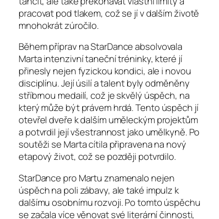
tančit, ale také překonávat vlastní limity a
pracovat pod tlakem, což se jí v dalším životě
mnohokrát zúročilo.
Během příprav na StarDance absolvovala
Marta intenzivní taneční tréninky, které jí
přinesly nejen fyzickou kondici, ale i novou
disciplínu. Její úsilí a talent byly odměněny
stříbrnou medailí, což je skvělý úspěch, na
který může být právem hrdá. Tento úspěch jí
otevřel dveře k dalším uměleckým projektům
a potvrdil její všestrannost jako umělkyně. Po
soutěži se Marta cítila připravena na nový
etapový život, což se později potvrdilo.
StarDance pro Martu znamenalo nejen
úspěch na poli zábavy, ale také impulz k
dalšímu osobnímu rozvoji. Po tomto úspěchu
se začala více věnovat své literární činnosti,