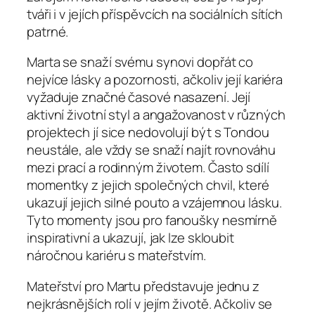
tváři i v jejích příspěvcích na sociálních sítích
patrné.
Marta se snaží svému synovi dopřát co
nejvíce lásky a pozornosti, ačkoliv její kariéra
vyžaduje značné časové nasazení. Její
aktivní životní styl a angažovanost v různých
projektech jí sice nedovolují být s Tondou
neustále, ale vždy se snaží najít rovnováhu
mezi prací a rodinným životem. Často sdílí
momentky z jejich společných chvil, které
ukazují jejich silné pouto a vzájemnou lásku.
Tyto momenty jsou pro fanoušky nesmírně
inspirativní a ukazují, jak lze skloubit
náročnou kariéru s mateřstvím.
Mateřství pro Martu představuje jednu z
nejkrásnějších rolí v jejím životě. Ačkoliv se