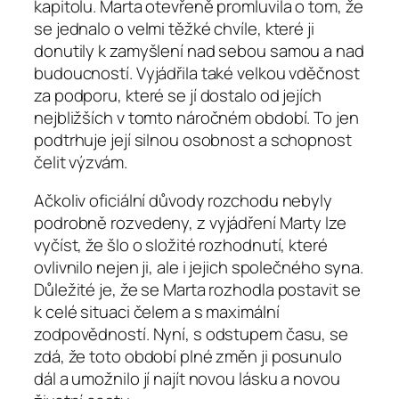
kapitolu. Marta otevřeně promluvila o tom, že
se jednalo o velmi těžké chvíle, které ji
donutily k zamyšlení nad sebou samou a nad
budoucností. Vyjádřila také velkou vděčnost
za podporu, které se jí dostalo od jejích
nejbližších v tomto náročném období. To jen
podtrhuje její silnou osobnost a schopnost
čelit výzvám.
Ačkoliv oficiální důvody rozchodu nebyly
podrobně rozvedeny, z vyjádření Marty lze
vyčíst, že šlo o složité rozhodnutí, které
ovlivnilo nejen ji, ale i jejich společného syna.
Důležité je, že se Marta rozhodla postavit se
k celé situaci čelem a s maximální
zodpovědností. Nyní, s odstupem času, se
zdá, že toto období plné změn ji posunulo
dál a umožnilo jí najít novou lásku a novou