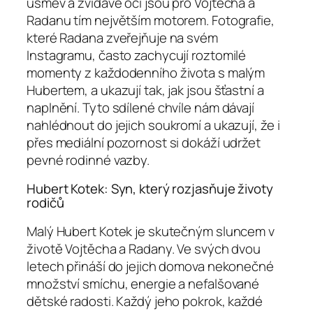
úsměv a zvídavé oči jsou pro Vojtěcha a
Radanu tím největším motorem. Fotografie,
které Radana zveřejňuje na svém
Instagramu, často zachycují roztomilé
momenty z každodenního života s malým
Hubertem, a ukazují tak, jak jsou šťastní a
naplnění. Tyto sdílené chvíle nám dávají
nahlédnout do jejich soukromí a ukazují, že i
přes mediální pozornost si dokáží udržet
pevné rodinné vazby.
Hubert Kotek: Syn, který rozjasňuje životy
rodičů
Malý Hubert Kotek je skutečným sluncem v
životě Vojtěcha a Radany. Ve svých dvou
letech přináší do jejich domova nekonečné
množství smíchu, energie a nefalšované
dětské radosti. Každý jeho pokrok, každé