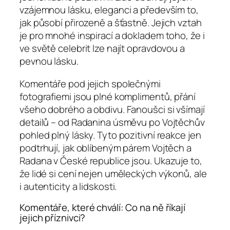
vzájemnou lásku, eleganci a především to,
jak působí přirozeně a šťastně. Jejich vztah
je pro mnohé inspirací a dokladem toho, že i
ve světě celebrit lze najít opravdovou a
pevnou lásku.
Komentáře pod jejich společnými
fotografiemi jsou plné komplimentů, přání
všeho dobrého a obdivu. Fanoušci si všímají
detailů – od Radanina úsměvu po Vojtěchův
pohled plný lásky. Tyto pozitivní reakce jen
podtrhují, jak oblíbeným párem Vojtěch a
Radana v České republice jsou. Ukazuje to,
že lidé si cení nejen uměleckých výkonů, ale
i autenticity a lidskosti.
Komentáře, které chválí: Co na ně říkají
jejich příznivci?