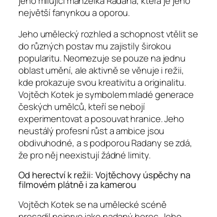
jeho milující manželka Radana, která je jeho
největší fanynkou a oporou.
Jeho umělecký rozhled a schopnost vtělit se
do různých postav mu zajistily širokou
popularitu. Neomezuje se pouze na jednu
oblast umění, ale aktivně se věnuje i režii,
kde prokazuje svou kreativitu a originalitu.
Vojtěch Kotek je symbolem mladé generace
českých umělců, kteří se nebojí
experimentovat a posouvat hranice. Jeho
neustálý profesní růst a ambice jsou
obdivuhodné, a s podporou Radany se zdá,
že pro něj neexistují žádné limity.
Od herectví k režii: Vojtěchovy úspěchy na
filmovém plátně i za kamerou
Vojtěch Kotek se na umělecké scéně
prosadil nejprve jako nadaný herec. Jeho