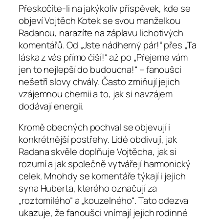
Přeskočíte-li na jakýkoliv příspěvek, kde se
objeví Vojtěch Kotek se svou manželkou
Radanou, narazíte na záplavu lichotivých
komentářů. Od „Jste nádherný pár!“ přes „Ta
láska z vás přímo čiší!“ až po „Přejeme vám
jen to nejlepší do budoucna!“ – fanoušci
nešetří slovy chvály. Často zmiňují jejich
vzájemnou chemii a to, jak si navzájem
dodávají energii.
Kromě obecných pochval se objevují i
konkrétnější postřehy. Lidé obdivují, jak
Radana skvěle doplňuje Vojtěcha, jak si
rozumí a jak společně vytvářejí harmonický
celek. Mnohdy se komentáře týkají i jejich
syna Huberta, kterého označují za
„roztomilého“ a „kouzelného“. Tato odezva
ukazuje, že fanoušci vnímají jejich rodinné