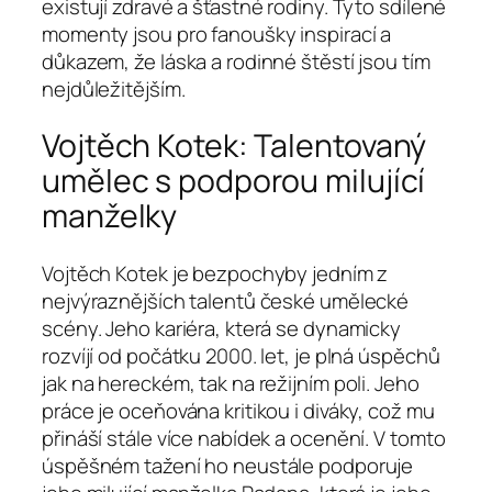
existují zdravé a šťastné rodiny. Tyto sdílené
momenty jsou pro fanoušky inspirací a
důkazem, že láska a rodinné štěstí jsou tím
nejdůležitějším.
Vojtěch Kotek: Talentovaný
umělec s podporou milující
manželky
Vojtěch Kotek je bezpochyby jedním z
nejvýraznějších talentů české umělecké
scény. Jeho kariéra, která se dynamicky
rozvíjí od počátku 2000. let, je plná úspěchů
jak na hereckém, tak na režijním poli. Jeho
práce je oceňována kritikou i diváky, což mu
přináší stále více nabídek a ocenění. V tomto
úspěšném tažení ho neustále podporuje