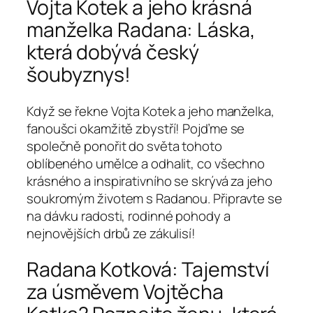
Vojta Kotek a jeho krásná
manželka Radana: Láska,
která dobývá český
šoubyznys!
Když se řekne Vojta Kotek a jeho manželka,
fanoušci okamžitě zbystří! Pojďme se
společně ponořit do světa tohoto
oblíbeného umělce a odhalit, co všechno
krásného a inspirativního se skrývá za jeho
soukromým životem s Radanou. Připravte se
na dávku radosti, rodinné pohody a
nejnovějších drbů ze zákulisí!
Radana Kotková: Tajemství
za úsměvem Vojtěcha