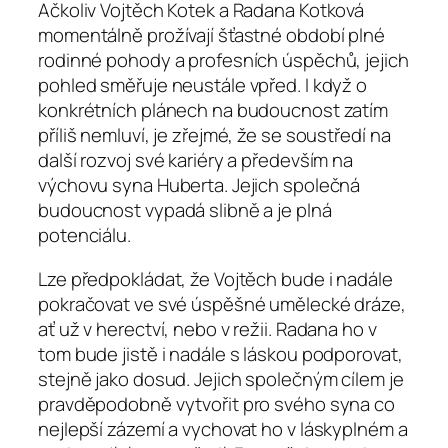
Ačkoliv Vojtěch Kotek a Radana Kotková
momentálně prožívají šťastné období plné
rodinné pohody a profesních úspěchů, jejich
pohled směřuje neustále vpřed. I když o
konkrétních plánech na budoucnost zatím
příliš nemluví, je zřejmé, že se soustředí na
další rozvoj své kariéry a především na
výchovu syna Huberta. Jejich společná
budoucnost vypadá slibně a je plná
potenciálu.
Lze předpokládat, že Vojtěch bude i nadále
pokračovat ve své úspěšné umělecké dráze,
ať už v herectví, nebo v režii. Radana ho v
tom bude jistě i nadále s láskou podporovat,
stejně jako dosud. Jejich společným cílem je
pravděpodobně vytvořit pro svého syna co
nejlepší zázemí a vychovat ho v láskyplném a