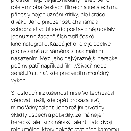
role v mnoha českých filmech a seriálech mu
přinesly nejen uznání kritiky, ale i srdce
diváků. Jeho přirozenost, charisma a
schopnost vcítit se do postav z něj udělaly
jednu z nejžádanějších tváří české
kinematografie. Každá jeho role je pečlivě
promyšlená a ztvárněná s maximálním
nasazením. Mezi jeho nejvýraznější herecké
počiny patří například film „Všiváci“ nebo
seriál „Pustina“, kde předvedl mimořádný
výkon.
S rostoucími zkušenostmi se Vojtěch začal
věnovat i režii, kde opět prokázal svůj
mimořádný talent. Jeho režijní prvotiny
sklidily úspěch a potvrdily, že má nejen
herecký, ale i vizionářský talent. Tato dvojí
role umělce, který dokáže stát před kamerou