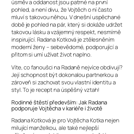
úsměv a oddanost jsou patrné na první
pohled, a není divu, že Vojtěch o ní často
mluví s takovou něhou. V dnešní uspěchané
době je pohled na pár, který si dokáže udržet
takovou lásku a vzájemný respekt, nesmírně
inspirující. Radana Kotková je ztělesněním
moderní ženy – sebevědomé, podporující a
přitom si umí užívat život naplno.
Víte, co fanoušci na Radaně nejvíce obdivují?
Její schopnost být dokonalou partnerkou a
zároveň si zachovat svou vlastní identitu a
styl. To je recept na úspěšný vztah!
Rodinné štěstí především: Jak Radana
podporuje Vojtěcha v kariéře i životě
Radana Kotková je pro Vojtěcha Kotka nejen
milující manželkou, ale také nejlepší