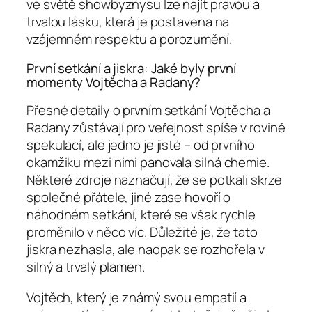
ve světě showbyznysu lze najít pravou a
trvalou lásku, která je postavena na
vzájemném respektu a porozumění.
První setkání a jiskra: Jaké byly první
momenty Vojtěcha a Radany?
Přesné detaily o prvním setkání Vojtěcha a
Radany zůstávají pro veřejnost spíše v rovině
spekulací, ale jedno je jisté – od prvního
okamžiku mezi nimi panovala silná chemie.
Některé zdroje naznačují, že se potkali skrze
společné přátele, jiné zase hovoří o
náhodném setkání, které se však rychle
proměnilo v něco víc. Důležité je, že tato
jiskra nezhasla, ale naopak se rozhořela v
silný a trvalý plamen.
Vojtěch, který je známý svou empatií a