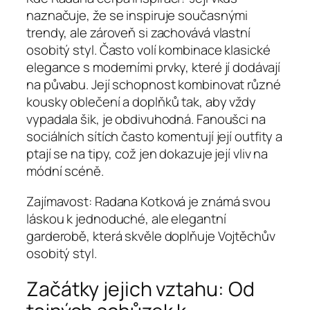
naznačuje, že se inspiruje současnými
trendy, ale zároveň si zachovává vlastní
osobitý styl. Často volí kombinace klasické
elegance s moderními prvky, které jí dodávají
na půvabu. Její schopnost kombinovat různé
kousky oblečení a doplňků tak, aby vždy
vypadala šik, je obdivuhodná. Fanoušci na
sociálních sítích často komentují její outfity a
ptají se na tipy, což jen dokazuje její vliv na
módní scéně.
Zajímavost: Radana Kotková je známá svou
láskou k jednoduché, ale elegantní
garderobě, která skvěle doplňuje Vojtěchův
osobitý styl.
Začátky jejich vztahu: Od