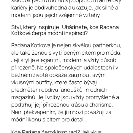
kariéry je obdivuhodná a ukazuje, jak silné a
moderní jsou jejich vzájemné vztahy.
Styl, který inspiruje: Uhádnete, kde Radana
Kotková čerpá módní inspiraci?
Radana Kotková je nejen skvělou partnerkou,
ale také ženou s vytříbeným citem pro módu.
Její styl je elegantní, moderní a vždy působí
přirozeně. Na společenských událostech i v
běžném životě dokáže zaujmout svými
vkusnými outfity, které často bývají
předmětem obdivu fanoušků i módních
magazínů. Její volby jsou vždy promyšlené a
podtrhují její přirozenou krásu a charisma.
Není překvapením, že ji mnozí považují za
módní ikonu s citem pro detail.
Kde Radana čerpá inspiraci? Její vkus