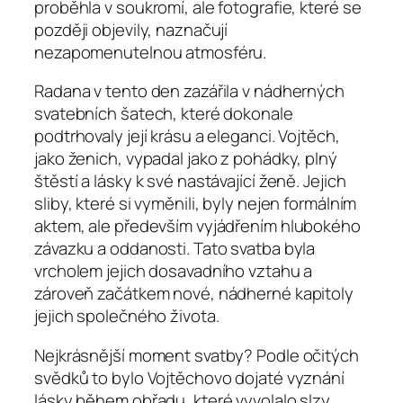
proběhla v soukromí, ale fotografie, které se
později objevily, naznačují
nezapomenutelnou atmosféru.
Radana v tento den zazářila v nádherných
svatebních šatech, které dokonale
podtrhovaly její krásu a eleganci. Vojtěch,
jako ženich, vypadal jako z pohádky, plný
štěstí a lásky k své nastávající ženě. Jejich
sliby, které si vyměnili, byly nejen formálním
aktem, ale především vyjádřením hlubokého
závazku a oddanosti. Tato svatba byla
vrcholem jejich dosavadního vztahu a
zároveň začátkem nové, nádherné kapitoly
jejich společného života.
Nejkrásnější moment svatby? Podle očitých
svědků to bylo Vojtěchovo dojaté vyznání
lásky během obřadu, které vyvolalo slzy