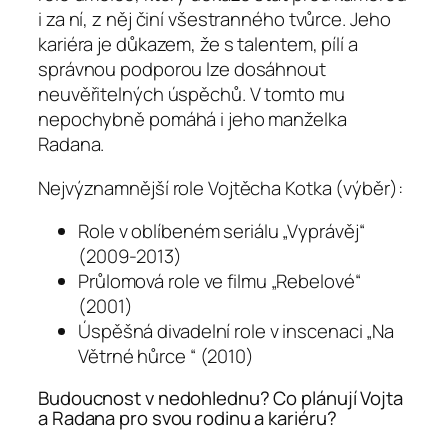
i za ní, z něj činí všestranného tvůrce. Jeho
kariéra je důkazem, že s talentem, pílí a
správnou podporou lze dosáhnout
neuvěřitelných úspěchů. V tomto mu
nepochybně pomáhá i jeho manželka
Radana.
Nejvýznamnější role Vojtěcha Kotka (výběr):
Role v oblíbeném seriálu „Vyprávěj“
(2009-2013)
Průlomová role ve filmu „Rebelové“
(2001)
Úspěšná divadelní role v inscenaci „Na
Větrné hůrce “ (2010)
Budoucnost v nedohlednu? Co plánují Vojta
a Radana pro svou rodinu a kariéru?