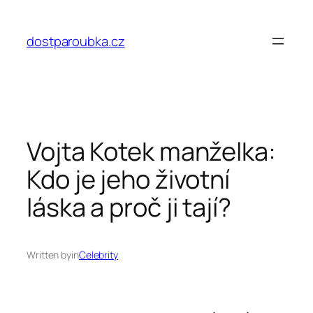
Přeskočit
na
dostparoubka.cz
obsah
Vojta Kotek manželka:
Kdo je jeho životní
láska a proč ji tají?
Written by
in
Celebrity