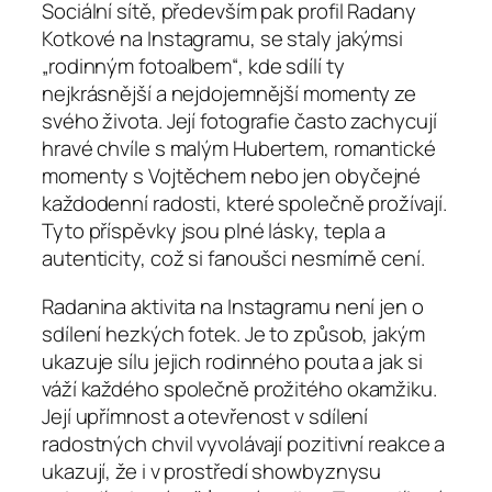
Sociální sítě, především pak profil Radany
Kotkové na Instagramu, se staly jakýmsi
„rodinným fotoalbem“, kde sdílí ty
nejkrásnější a nejdojemnější momenty ze
svého života. Její fotografie často zachycují
hravé chvíle s malým Hubertem, romantické
momenty s Vojtěchem nebo jen obyčejné
každodenní radosti, které společně prožívají.
Tyto příspěvky jsou plné lásky, tepla a
autenticity, což si fanoušci nesmírně cení.
Radanina aktivita na Instagramu není jen o
sdílení hezkých fotek. Je to způsob, jakým
ukazuje sílu jejich rodinného pouta a jak si
váží každého společně prožitého okamžiku.
Její upřímnost a otevřenost v sdílení
radostných chvil vyvolávají pozitivní reakce a
ukazují, že i v prostředí showbyznysu