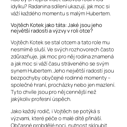
idylku? Radanina sdílení ukazují, jak moc si
váží každého momentu s malým Hubertem.
Vojtěch Kotek jako táta: Jaké jsou jeho
největší radosti a výzvy v roli otce?
Vojtěch Kotek se stal otcem a tato role mu
nesmírně sluší. Ve svých rozhovorech často
zdůrazňuje, jak moc pro něj rodina znamená
a jak moc si váží času stráveného se svým
synem Hubertem. Jeho největší radostí jsou
bezpochyby obyčejné rodinné momenty –
společné hraní, procházky nebo jen mazlení.
Tyto chvíle jsou pro něj cennější než
jakýkoliv profesní úspěch.
Jako každý rodič, i Vojtěch se potýká s
výzvami, které péče o malé dítě přináší.
Občasné probdělé noci, nutnost skloubit