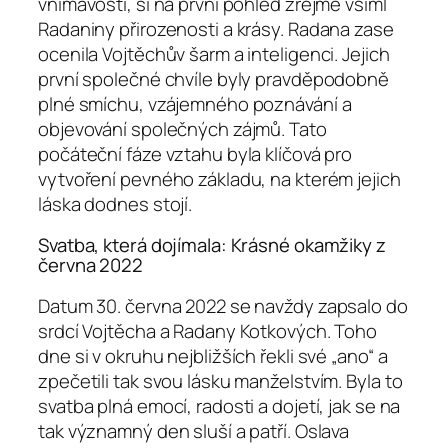
vnímavostí, si na první pohled zřejmě všiml
Radaniny přirozenosti a krásy. Radana zase
ocenila Vojtěchův šarm a inteligenci. Jejich
první společné chvíle byly pravděpodobně
plné smíchu, vzájemného poznávání a
objevování společných zájmů. Tato
počáteční fáze vztahu byla klíčová pro
vytvoření pevného základu, na kterém jejich
láska dodnes stojí.
Svatba, která dojímala: Krásné okamžiky z
června 2022
Datum 30. června 2022 se navždy zapsalo do
srdcí Vojtěcha a Radany Kotkových. Toho
dne si v okruhu nejbližších řekli své „ano“ a
zpečetili tak svou lásku manželstvím. Byla to
svatba plná emocí, radosti a dojetí, jak se na
tak významný den sluší a patří. Oslava