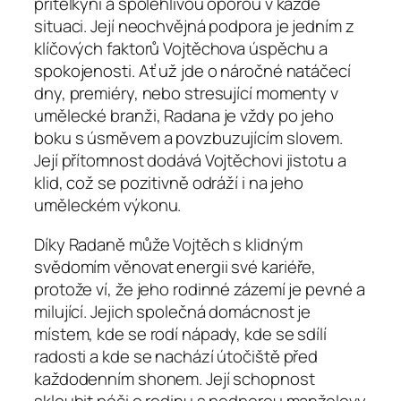
přítelkyní a spolehlivou oporou v každé
situaci. Její neochvějná podpora je jedním z
klíčových faktorů Vojtěchova úspěchu a
spokojenosti. Ať už jde o náročné natáčecí
dny, premiéry, nebo stresující momenty v
umělecké branži, Radana je vždy po jeho
boku s úsměvem a povzbuzujícím slovem.
Její přítomnost dodává Vojtěchovi jistotu a
klid, což se pozitivně odráží i na jeho
uměleckém výkonu.
Díky Radaně může Vojtěch s klidným
svědomím věnovat energii své kariéře,
protože ví, že jeho rodinné zázemí je pevné a
milující. Jejich společná domácnost je
místem, kde se rodí nápady, kde se sdílí
radosti a kde se nachází útočiště před
každodenním shonem. Její schopnost
skloubit péči o rodinu s podporou manželovy