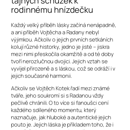
tajných schůzek k
rodinnému hnízdečku
Každý velký příběh lásky začíná nenápadně,
a ani příběh Vojtěcha a Radany nebyl
výjimkou. Ačkoliv o jejich prvních setkáních
kolují různé historky, jedno je jisté – jiskra
mezi nimi přeskočila okamžitě a od té doby
tvoří nerozlučnou dvojici. Jejich vztah se
vyvíjel přirozeně a s láskou, což se odráží i v
jejich současné harmonii.
Ačkoliv se Vojtěch Kotek řadí mezi známé
tváře, jeho soukromí si s Radanou vždy
pečlivě chránili. O to více si fanoušci cení
každého sdíleného momentu, který
naznačuje, jak hluboké a autentické jejich
pouto je. Jejich láska je příkladem toho, že i