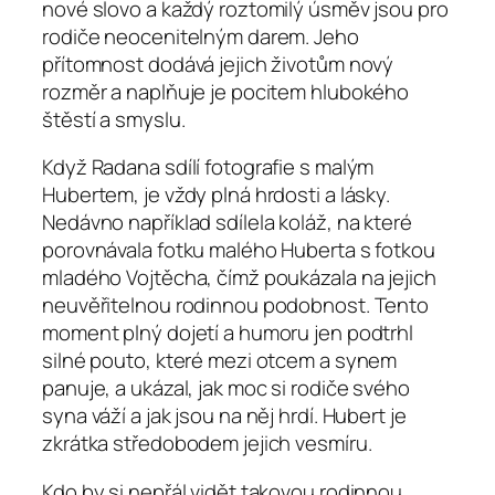
nové slovo a každý roztomilý úsměv jsou pro
rodiče neocenitelným darem. Jeho
přítomnost dodává jejich životům nový
rozměr a naplňuje je pocitem hlubokého
štěstí a smyslu.
Když Radana sdílí fotografie s malým
Hubertem, je vždy plná hrdosti a lásky.
Nedávno například sdílela koláž, na které
porovnávala fotku malého Huberta s fotkou
mladého Vojtěcha, čímž poukázala na jejich
neuvěřitelnou rodinnou podobnost. Tento
moment plný dojetí a humoru jen podtrhl
silné pouto, které mezi otcem a synem
panuje, a ukázal, jak moc si rodiče svého
syna váží a jak jsou na něj hrdí. Hubert je
zkrátka středobodem jejich vesmíru.
Kdo by si nepřál vidět takovou rodinnou