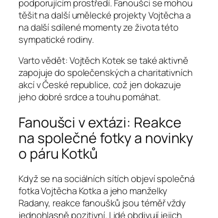
podporujícím prostředí. Fanoušci se mohou
těšit na další umělecké projekty Vojtěcha a
na další sdílené momenty ze života této
sympatické rodiny.
Varto vědět: Vojtěch Kotek se také aktivně
zapojuje do společenských a charitativních
akcí v České republice, což jen dokazuje
jeho dobré srdce a touhu pomáhat.
Fanoušci v extázi: Reakce
na společné fotky a novinky
o páru Kotků
Když se na sociálních sítích objeví společná
fotka Vojtěcha Kotka a jeho manželky
Radany, reakce fanoušků jsou téměř vždy
jednohlasně pozitivní. Lidé obdivují jejich