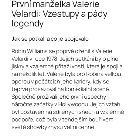
První manželka Valerie
Velardi: Vzestupy a pády
legendy
Jak se potkali a co je spojovalo
Robin Williams se poprvé oženil s Valerie
Velardi v roce 1978. Jejich setkání bylo plné
jiskry a vzájemné přitažlivosti, která je spojila
na několik let. Valerie byla pro Robina velkou
oporou v počátcích jeho kariéry, kdy se
teprve prosazoval na komediální scéně.
Společně prožívali jeho první úspěchy i
náročné začátky v Hollywoodu. Jejich vztah
byl postaven na sdílených snech a vzájemné
podpoře, což bylo v tehdejším bouřlivém
světě showbyznysu velmi cenné.