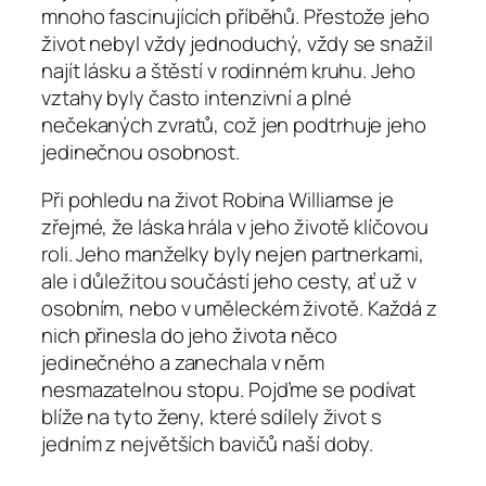
mnoho fascinujících příběhů. Přestože jeho
život nebyl vždy jednoduchý, vždy se snažil
najít lásku a štěstí v rodinném kruhu. Jeho
vztahy byly často intenzivní a plné
nečekaných zvratů, což jen podtrhuje jeho
jedinečnou osobnost.
Při pohledu na život Robina Williamse je
zřejmé, že láska hrála v jeho životě klíčovou
roli. Jeho manželky byly nejen partnerkami,
ale i důležitou součástí jeho cesty, ať už v
osobním, nebo v uměleckém životě. Každá z
nich přinesla do jeho života něco
jedinečného a zanechala v něm
nesmazatelnou stopu. Pojďme se podívat
blíže na tyto ženy, které sdílely život s
jedním z největších bavičů naší doby.