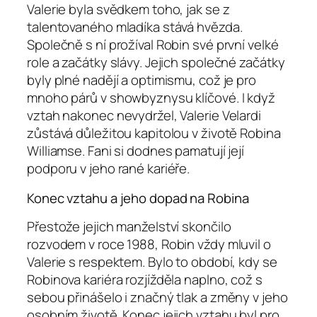
Valerie byla svědkem toho, jak se z
talentovaného mladíka stává hvězda.
Společně s ní prožíval Robin své první velké
role a začátky slávy. Jejich společné začátky
byly plné nadějí a optimismu, což je pro
mnoho párů v showbyznysu klíčové. I když
vztah nakonec nevydržel, Valerie Velardi
zůstává důležitou kapitolou v životě Robina
Williamse. Fani si dodnes pamatují její
podporu v jeho rané kariéře.
Konec vztahu a jeho dopad na Robina
Přestože jejich manželství skončilo
rozvodem v roce 1988, Robin vždy mluvil o
Valerie s respektem. Bylo to období, kdy se
Robinova kariéra rozjížděla naplno, což s
sebou přinášelo i značný tlak a změny v jeho
osobním životě. Konec jejich vztahu byl pro