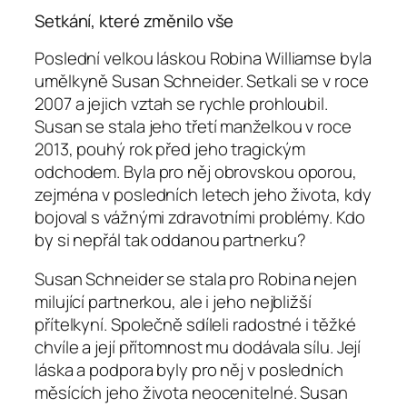
Setkání, které změnilo vše
Poslední velkou láskou Robina Williamse byla
umělkyně Susan Schneider. Setkali se v roce
2007 a jejich vztah se rychle prohloubil.
Susan se stala jeho třetí manželkou v roce
2013, pouhý rok před jeho tragickým
odchodem. Byla pro něj obrovskou oporou,
zejména v posledních letech jeho života, kdy
bojoval s vážnými zdravotními problémy. Kdo
by si nepřál tak oddanou partnerku?
Susan Schneider se stala pro Robina nejen
milující partnerkou, ale i jeho nejbližší
přítelkyní. Společně sdíleli radostné i těžké
chvíle a její přítomnost mu dodávala sílu. Její
láska a podpora byly pro něj v posledních
měsících jeho života neocenitelné. Susan