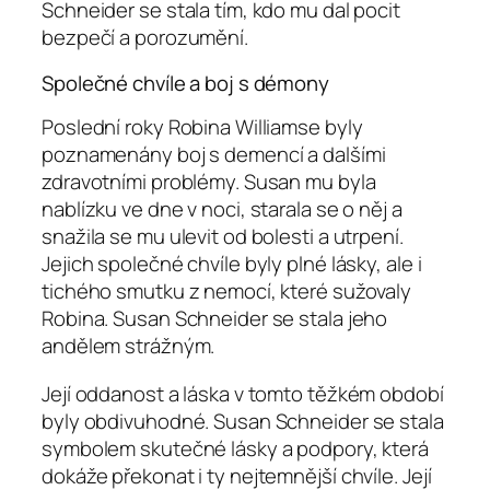
Schneider se stala tím, kdo mu dal pocit
bezpečí a porozumění.
Společné chvíle a boj s démony
Poslední roky Robina Williamse byly
poznamenány boj s demencí a dalšími
zdravotními problémy. Susan mu byla
nablízku ve dne v noci, starala se o něj a
snažila se mu ulevit od bolesti a utrpení.
Jejich společné chvíle byly plné lásky, ale i
tichého smutku z nemocí, které sužovaly
Robina. Susan Schneider se stala jeho
andělem strážným.
Její oddanost a láska v tomto těžkém období
byly obdivuhodné. Susan Schneider se stala
symbolem skutečné lásky a podpory, která
dokáže překonat i ty nejtemnější chvíle. Její