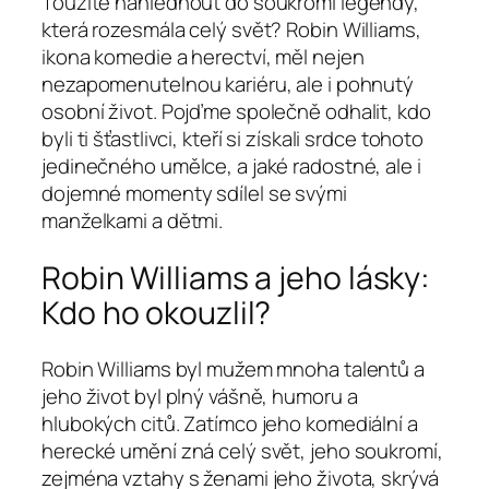
Toužíte nahlédnout do soukromí legendy,
která rozesmála celý svět? Robin Williams,
ikona komedie a herectví, měl nejen
nezapomenutelnou kariéru, ale i pohnutý
osobní život. Pojďme společně odhalit, kdo
byli ti šťastlivci, kteří si získali srdce tohoto
jedinečného umělce, a jaké radostné, ale i
dojemné momenty sdílel se svými
manželkami a dětmi.
Robin Williams a jeho lásky:
Kdo ho okouzlil?
Robin Williams byl mužem mnoha talentů a
jeho život byl plný vášně, humoru a
hlubokých citů. Zatímco jeho komediální a
herecké umění zná celý svět, jeho soukromí,
zejména vztahy s ženami jeho života, skrývá