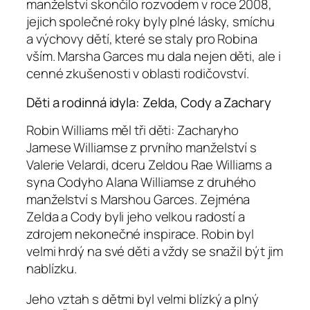
manželství skončilo rozvodem v roce 2008,
jejich společné roky byly plné lásky, smíchu
a výchovy dětí, které se staly pro Robina
vším. Marsha Garces mu dala nejen děti, ale i
cenné zkušenosti v oblasti rodičovství.
Děti a rodinná idyla: Zelda, Cody a Zachary
Robin Williams měl tři děti: Zacharyho
Jamese Williamse z prvního manželství s
Valerie Velardi, dceru Zeldou Rae Williams a
syna Codyho Alana Williamse z druhého
manželství s Marshou Garces. Zejména
Zelda a Cody byli jeho velkou radostí a
zdrojem nekonečné inspirace. Robin byl
velmi hrdý na své děti a vždy se snažil být jim
nablízku.
Jeho vztah s dětmi byl velmi blízký a plný