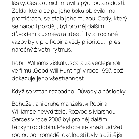
lásky. Často o nich mluvil s pýchou a radostí.
Zelda, která se po jeho boku objevila i na
premiérách, se stala jeho múzou. Cody, který
se narodil později, byl pro něj dalším
důvodem k úsměvu a štěstí. Tyto rodinné
vazby byly pro Robina vždy prioritou, i přes
náročný životní rytmus.
Robin Williams získal Oscara za vedlejší roli
ve filmu „Good Will Hunting“ v roce 1997, což
dokazuje jeho všestrannost.
Když se vztah rozpadne: Důvody a následky
Bohužel, ani druhé manželství Robina
Williamse nevydrželo. Rozvod s Marshou
Garces v roce 2008 byl pro něj dalším
těžkým obdobím. Přestože se snažil udržet
rodinu pohromadě, okolnosti byly složitější.