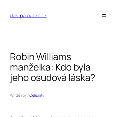
Přeskočit
na
dostparoubka.cz
obsah
Robin Williams
manželka: Kdo byla
jeho osudová láska?
Written by
in
Celebrity