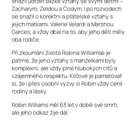
snažil udržet blízké vztahy se svými dětmi –
Zacharym, Zeldou a Codym. I po rozvodech
se snažil o korektní a přátelské vztahy s
jejich matkami, Valerie Velardi a Marshou
Garces, a vždy dbal na to, aby jeho děti měly
oba rodiče.
Při zkoumání života Robina Williamse je
patrné, že jeho vztahy s manželkami byly
komplexní, ale vždy plné hlubokých citů a
vzájemného respektu. Klíčové je pamatovat
si, že i přes osobní výzvy si Robin vždy cenil
rodiny a lásky.
Robin Williams měl 63 let v době své smrti,
ale jeho odkaz žije dál.