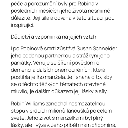
péče a porozumění byly pro Robina v
posledních měsících jeho života nesmírně
důležité. Její síla a odvaha v této situaci jsou
inspirující.
Dědictví a vzpomínka na jejich vztah
I po Robinově smrti zůstává Susan Schneider
jeho oddanou partnerkou a strážkyní jeho
památky. Věnuje se šíření povědomí o
demenci a dalších onemocněních, která
postihla jejího manžela. Její snaha o to, aby
se o těchto těžkých tématech otevřeně
mluvilo, je dalším důkazem její lásky a síly.
Robin Williams zanechal nesmazatelnou
stopu v srdcích milionů fanoušků po celém
světě. Jeho život s manželkami byl plný
lásky, ale i výzev. Jeho příběh nám připomíná,