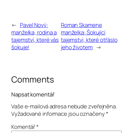
←
Pavel Nový:
Roman Skamene
manželka, rodina a
manželka: Šokující
tajemství, které vás
tajemství, které otřáslo
šokuje!
jeho životem
→
Comments
Napsat komentář
Vaše e-mailová adresa nebude zveřejněna.
Vyžadované informace jsou označeny
*
Komentář
*