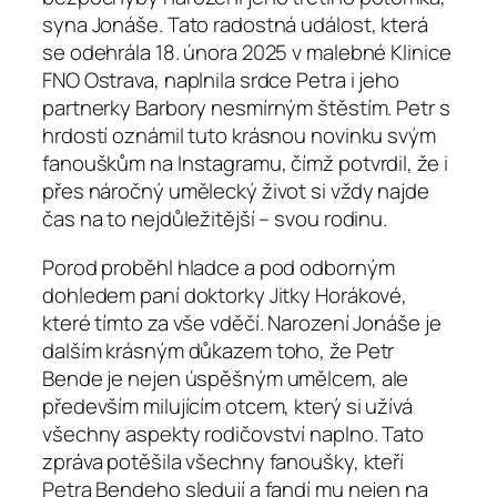
syna Jonáše. Tato radostná událost, která
se odehrála 18. února 2025 v malebné Klinice
FNO Ostrava, naplnila srdce Petra i jeho
partnerky Barbory nesmírným štěstím. Petr s
hrdostí oznámil tuto krásnou novinku svým
fanouškům na Instagramu, čímž potvrdil, že i
přes náročný umělecký život si vždy najde
čas na to nejdůležitější – svou rodinu.
Porod proběhl hladce a pod odborným
dohledem paní doktorky Jitky Horákové,
které tímto za vše vděčí. Narození Jonáše je
dalším krásným důkazem toho, že Petr
Bende je nejen úspěšným umělcem, ale
především milujícím otcem, který si užívá
všechny aspekty rodičovství naplno. Tato
zpráva potěšila všechny fanoušky, kteří
Petra Bendeho sledují a fandí mu nejen na