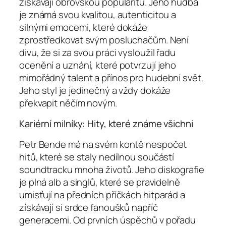
získávají obrovskou popularitu. Jeho hudba
je známá svou kvalitou, autenticitou a
silnými emocemi, které dokáže
zprostředkovat svým posluchačům. Není
divu, že si za svou práci vysloužil řadu
ocenění a uznání, které potvrzují jeho
mimořádný talent a přínos pro hudební svět.
Jeho styl je jedinečný a vždy dokáže
překvapit něčím novým.
Kariérní milníky: Hity, které známe všichni
Petr Bende má na svém kontě nespočet
hitů, které se staly nedílnou součástí
soundtracku mnoha životů. Jeho diskografie
je plná alb a singlů, které se pravidelně
umisťují na předních příčkách hitparád a
získávají si srdce fanoušků napříč
generacemi. Od prvních úspěchů v pořadu