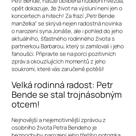
Petr Bende, nasze oblíbená hudební hvězda,
opět dokazuje, že život na výsluní není jen o
koncertech a hitech! Za frazí „Petr Bende
manželka“ se skrývá nejen radostná novinka
o narození syna Jonáše, ale i pohled do jeho
aktuálního, šťastného rodinného života s
partnerkou Barbarou, který si zamilovali i jeho
fanoušci. Připravte se na porci pozitivních
zpráv a okouzlujících momentů z jeho
soukromí, které vás zaručeně potěší!
Velká rodinná radost: Petr
Bende se stal trojnásobným
otcem!
Nejnovější a nejemotivnější zprávou z
osobního života Petra Bendeho je
bezpochyby narození jeho třetího potomka,