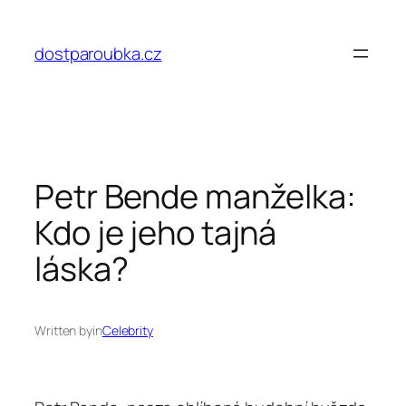
Přeskočit
na
dostparoubka.cz
obsah
Petr Bende manželka:
Kdo je jeho tajná
láska?
Written by
in
Celebrity