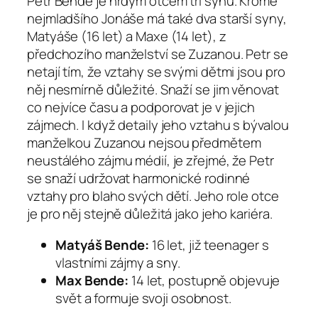
Petr Bende je hrdým otcem tří synů. Kromě
nejmladšího Jonáše má také dva starší syny,
Matyáše (16 let) a Maxe (14 let), z
předchozího manželství se Zuzanou. Petr se
netají tím, že vztahy se svými dětmi jsou pro
něj nesmírně důležité. Snaží se jim věnovat
co nejvíce času a podporovat je v jejich
zájmech. I když detaily jeho vztahu s bývalou
manželkou Zuzanou nejsou předmětem
neustálého zájmu médií, je zřejmé, že Petr
se snaží udržovat harmonické rodinné
vztahy pro blaho svých dětí. Jeho role otce
je pro něj stejně důležitá jako jeho kariéra.
Matyáš Bende:
16 let, již teenager s
vlastními zájmy a sny.
Max Bende:
14 let, postupně objevuje
svět a formuje svoji osobnost.