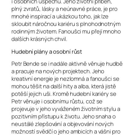
i osobních úspěchů. Jeho životní příběh,
plný zvratů, lásky a neúnavné práce, je pro
mnohé inspirací a ukázkou toho, jak lze
skloubit náročnou kariéru s plnohodnotným
rodinným životem. Fanoušci mu přejí mnoho
dalších krásných chvil.
Hudební plány a osobní růst
Petr Bende se i nadále aktivně věnuje hudbě
a pracuje na nových projektech. Jeho
kreativní energie je nezlomná a fanoušci se
mohou těšit na další hity a alba, která jistě
potěší jejich uši. Kromě hudební kariéry se
Petr věnuje i osobnímu růstu, což se
projevuje v jeho vyváženém životním stylu a
pozitivním přístupu k životu. Jeho snaha o
neustálé zlepšování a objevování nových
možností svědčí o jeho ambicích a vášni pro