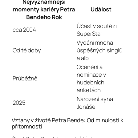
Nejvýznamnější
momenty kariéry Petra
Událost
Bendeho Rok
Účast v soutěži
cca 2004
SuperStar
Vydání mnoha
Od té doby
úspěšných singlů
a alb
Ocenění a
nominace v
Průběžně
hudebních
anketách
Narození syna
2025
Jonáše
Vztahy v životě Petra Bende: Od minulosti k
přítomnosti