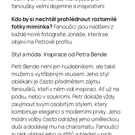
fanoušky velmi dojemné a inspirativní.
Kdo by si nechtěl prohlédnout roztomilé
fotky miminka?
Fanoušci jsou nadšeni z
každé nové fotografie Jonáše, která se
objeví na Petrově profilu.
Styl a móda: Inspirace od Petra Bende
Petr Bende není jen hudebníkem, ale také
mužem s vytříbeným vkusem. Jeho styl
oblékání je často předmětem zájmu
fanoušků, kteří v něm vidí inspiraci. Ať už na
pódiu, nebo v soukromí, Petr dokáže vždy
zaujmout svým osobitým stylem, který
kombinuje eleganci s moderními prvky. Jeho
módní volby často odrážejí jeho uměleckou
duši a dodávají mu na charismatu. Fanoušci
si rádi všímají jeho outfitů a hledají v nich