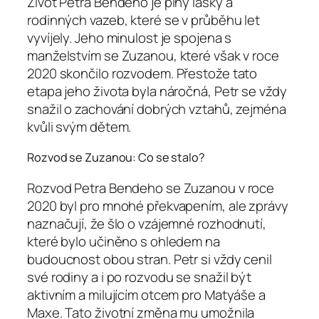
Život Petra Bendeho je plný lásky a
rodinných vazeb, které se v průběhu let
vyvíjely. Jeho minulost je spojena s
manželstvím se Zuzanou, které však v roce
2020 skončilo rozvodem. Přestože tato
etapa jeho života byla náročná, Petr se vždy
snažil o zachování dobrých vztahů, zejména
kvůli svým dětem.
Rozvod se Zuzanou: Co se stalo?
Rozvod Petra Bendeho se Zuzanou v roce
2020 byl pro mnohé překvapením, ale zprávy
naznačují, že šlo o vzájemné rozhodnutí,
které bylo učiněno s ohledem na
budoucnost obou stran. Petr si vždy cenil
své rodiny a i po rozvodu se snažil být
aktivním a milujícím otcem pro Matyáše a
Maxe. Tato životní změna mu umožnila