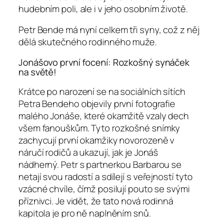
hudebním poli, ale i v jeho osobním životě.
Petr Bende má nyní celkem tři syny, což z něj
dělá skutečného rodinného muže.
Jonášovo první focení: Rozkošný synáček
na světě!
Krátce po narození se na sociálních sítích
Petra Bendeho objevily první fotografie
malého Jonáše, které okamžitě vzaly dech
všem fanouškům. Tyto rozkošné snímky
zachycují první okamžiky novorozeně v
náručí rodičů a ukazují, jak je Jonáš
nádherný. Petr s partnerkou Barbarou se
netají svou radostí a sdílejí s veřejností tyto
vzácné chvíle, čímž posilují pouto se svými
příznivci. Je vidět, že tato nová rodinná
kapitola je pro ně naplněním snů.