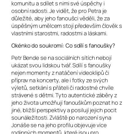
komunitu a sdílet s nimi své úspěchy i
osobní radosti. Je vidět, že pro Petra je
důležité, aby jeho fanoušci věděli, že za
úspěšným umělcem stojí především člověk s
vlastními starostmi, radostmi a láskami.
Okénko do soukromí: Co sdílí s fanoušky?
Petr Bende se na sociálních sítích nebojí
ukázat svou lidskou tvář. Sdílí s fanoušky
nejen momenty z natáčení videoklipů či
příprav na koncerty, ale i fotky ze svých
výletů, setkání s přáteli či radostné chvíle
strávené s dětmi. Tyto autentické záběry z
jeho života umožňují fanouškům poznat ho z
jiné, bližší perspektivy a posilují jejich pocit
sounáležitosti. Zvláště po narození syna
Jonáše se na jeho profilu objevuje více
rodinných momentů, které jsou pro