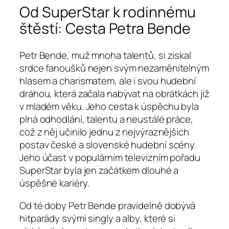
Od SuperStar k rodinnému
štěstí: Cesta Petra Bende
Petr Bende, muž mnoha talentů, si získal
srdce fanoušků nejen svým nezaměnitelným
hlasem a charismatem, ale i svou hudební
dráhou, která začala nabývat na obrátkách již
v mladém věku. Jeho cesta k úspěchu byla
plná odhodlání, talentu a neustálé práce,
což z něj učinilo jednu z nejvýraznějších
postav české a slovenské hudební scény.
Jeho účast v populárním televizním pořadu
SuperStar byla jen začátkem dlouhé a
úspěšné kariéry.
Od té doby Petr Bende pravidelně dobývá
hitparády svými singly a alby, které si