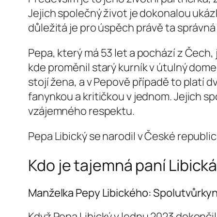
Jejich společný život je dokonalou uká
důležitá je pro úspěch právě ta správn
Pepa, který má 53 let a pochází z Čech,
kde proměnil starý kurník v útulný dom
stojí žena, a v Pepově případě to platí d
fanynkou a kritičkou v jednom. Jejich 
vzájemného respektu.
Pepa Libický se narodil v České republic
Kdo je tajemná paní Libická
Manželka Pepy Libického: Spolutvůrky
Když Pepa Libický v lednu 2023 dokonči