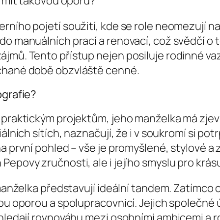
l mít takovou oporu?
rního pojetí soužití, kde se role neomezují na
o manuálních prací a renovací, což svědčí o to
ájmů. Tento přístup nejen posiluje rodinné va
ěchané době obzvláště cenné.
ografie?
 praktickým projektům, jeho manželka má zjevn
lních sítích, naznačují, že i v soukromí si potrp
a první pohled – vše je promyšlené, stylové a 
epovy zručnosti, ale i jejího smyslu pro krásu 
o manželka představují ideální tandem. Zatímco
ou oporou a spolupracovnicí. Jejich společné ú
é hledají rovnováhu mezi osobními ambicemi a 