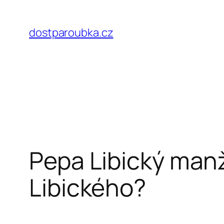
Přeskočit
na
dostparoubka.cz
obsah
Pepa Libický manž
Libického?