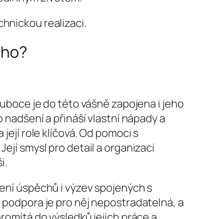
hnickou realizaci.
ého?
luboce je do této vášně zapojena i jeho
o nadšení a přináší vlastní nápady a
její role klíčová. Od pomoci s
ejí smysl pro detail a organizaci
i.
lení úspěchů i výzev spojených s
í podpora je pro něj nepostradatelná, a
promítá do výsledků jejich práce a