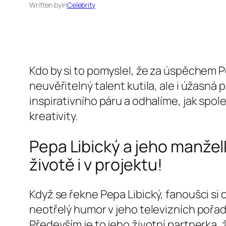
Written by
in
Celebrity
Kdo by si to pomyslel, že za úspěchem P
neuvěřitelný talent kutila, ale i úžasn
inspirativního páru a odhalíme, jak spo
kreativity.
Pepa Libický a jeho manžel
životě i v projektu!
Když se řekne Pepa Libický, fanoušci si
neotřelý humor v jeho televizních pořad
Především je to jeho životní partnerka, ž