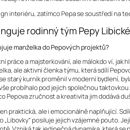
gn interiéru, zatímco Pepa se soustředí na tec
unguje rodinný tým Pepy Libick
pojuje manželka do Pepových projektů?
ní práce a majsterkování, ale málokdo ví, jak h
lka, ale aktivní členka týmu, která sdílí Pepov
 starý kurník proměnil v moderní bydlení, byla 
vše probíhalo pod jejich společnou taktovkou. J
o Pepova zručnost a kreativita jim dodává duš
n praktická, ale i emocionálně naplňující. Sdí
 „Libovky“ posiluje jejich vzájemné pouto. Jej
votě. Vzniká tak jedinečná dynamika, která se 