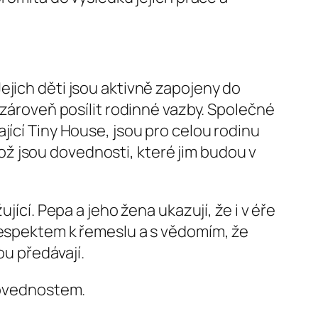
ejich děti jsou aktivně zapojeny do
 zároveň posílit rodinné vazby. Společné
jící Tiny House, jsou pro celou rodinu
 což jsou dovednosti, které jim budou v
jící. Pepa a jeho žena ukazují, že i v éře
 respektem k řemeslu a s vědomím, že
ou předávají.
dovednostem.