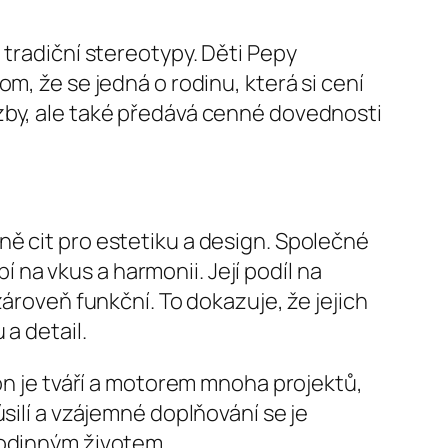
 tradiční stereotypy. Děti Pepy
m, že se jedná o rodinu, která si cení
zby, ale také předává cenné dovednosti
ě cit pro estetiku a design. Společné
í na vkus a harmonii. Její podíl na
zároveň funkční. To dokazuje, že jejich
a detail.
 on je tváří a motorem mnoha projektů,
silí a vzájemné doplňování se je
rodinným životem.