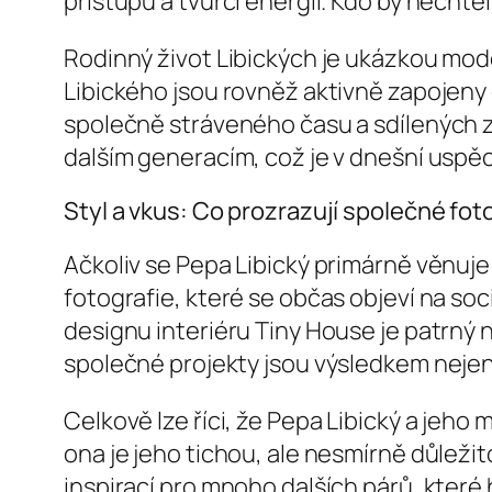
přístupu a tvůrčí energii. Kdo by nechtě
Rodinný život Libických je ukázkou mode
Libického jsou rovněž aktivně zapojeny d
společně stráveného času a sdílených z
dalším generacím, což je v dnešní usp
Styl a vkus: Co prozrazují společné fot
Ačkoliv se Pepa Libický primárně věnuje
fotografie, které se občas objeví na sociá
designu interiéru Tiny House je patrný n
společné projekty jsou výsledkem nejen P
Celkově lze říci, že Pepa Libický a jeh
ona je jeho tichou, ale nesmírně důležit
inspirací pro mnoho dalších párů, kter