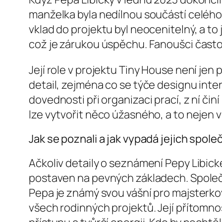
manželka byla nedílnou součástí celého pr
vklad do projektu byl neocenitelný, a to 
což je zárukou úspěchu. Fanoušci často 
Její role v projektu Tiny House není jen 
detail, zejména co se týče designu interi
dovednosti při organizaci prací, z ní či
lze vytvořit něco úžasného, a to nejen v 
Jak se poznali a jak vypadá jejich spole
Ačkoliv detaily o seznámení Pepy Libické
postaven na pevných základech. Společn
Pepa je známý svou vášní pro majsterkov
všech rodinných projektů. Její přítomnost