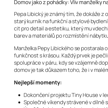
Domov jako z pohádky: Vliv manželky n
Pepa Libický je známý tím, že dokáže z
starý kurník na funkční a stylové bydle
cit pro detail a estetiku, který mu vdech
barev a materiálů po rozmístění nábytku
Manželka Pepy Libického se postarala o 
funkčnost s krásou. Každý prvek je pečl
spolupráce v páru, kdy se vzájemně doplň
domov je tak důkazem toho, že i v malém 
Nejlepší momenty:
Dokončení projektu Tiny House v le
Společné víkendy strávené v dílně s