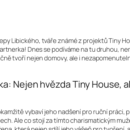
epy Libického, tváře známé z projektů Tiny Hou
á partnerka! Dnes se podíváme na tu druhou, 
lečně tvoří nejen domovy, ale i nezapomenutel
ka: Nejen hvězda Tiny House, al
 okamžitě vybaví jeho nadšení pro ruční práci
ech. Ale co stojí za tímto charismatickým mu
ena, která nejen sdílí jeho vášeň pro tvoření, a