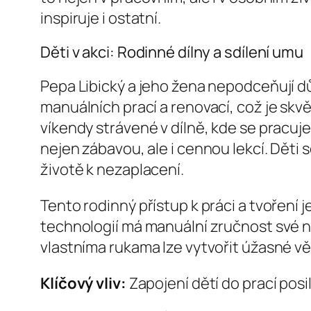
inspiruje i ostatní.
Děti v akci: Rodinné dílny a sdílení umu
Pepa Libický a jeho žena nepodceňují dů
manuálních prací a renovací, což je skvě
víkendy strávené v dílně, kde se pracuj
nejen zábavou, ale i cennou lekcí. Děti s
životě k nezaplacení.
Tento rodinný přístup k práci a tvoření j
technologií má manuální zručnost své ne
vlastníma rukama lze vytvořit úžasné věci
Klíčový vliv:
Zapojení dětí do prací pos