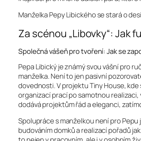
Manželka Pepy Libického se stará o desi
Za scénou „Libovky“: Jak f
Společná vášeň pro tvoření: Jak se za
Pepa Libický je známý svou vášní pro ruč
manželka. Není to jen pasivní pozorovate
dovednosti. V projektu Tiny House, kde se
organizací prací po samotnou realizaci, 
dodává projektům řád a eleganci, zatímc
Spolupráce s manželkou není pro Pepu je
budováním domků a realizací pořadů jako
to nejen v pracovním, ale i v osobním ži