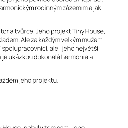
s harmonickým rodinným zázemím a jak
tor a tvůrce. Jeho projekt Tiny House,
říkladem. Ale za každým velkým mužem
 spolupracovnicí, ale i jeho největší
tě je ukázkou dokonalé harmonie a
každém jeho projektu.
y House, nebyl v tom sám. Jeho