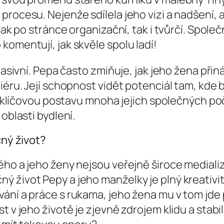
ocesu. Nejenže sdílela jeho vizi a nadšení, ale
jak po stránce organizační, tak i tvůrčí. Společ
komentují, jak skvěle spolu ladí!
pasivní. Pepa často zmiňuje, jak jeho žena přin
éru. Její schopnost vidět potenciál tam, kde by 
ní klíčovou postavu mnoha jejich společných poč
oblasti bydlení.
čný život?
ho a jeho ženy nejsou veřejně široce medializo
ý život Pepy a jeho manželky je plný kreativi
ání a práce s rukama, jeho žena mu v tom jde 
 v jeho životě je zjevně zdrojem klidu a stabili