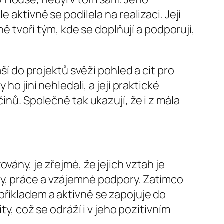
 aktivně se podílela na realizaci. Její
ně tvoří tým, kde se doplňují a podporují,
áší do projektů svěží pohled a cit pro
ho jiní nehledali, a její praktické
inů. Společně tak ukazují, že i z mála
vány, je zřejmé, že jejich vztah je
ty, práce a vzájemné podpory. Zatímco
příkladem a aktivně se zapojuje do
ty, což se odráží i v jeho pozitivním