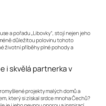
se a pořadu „Libovky“, stojí nejen jeho
neméně důležitou polovinu tohoto
né životní příběhy plné pohody a
e i skvělá partnerka v
, promyšlené projekty malých domů a
žem, který si získal srdce mnoha Čechů?
le je i jeho pevnou oporou a inspirací.