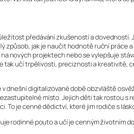
ležitost předávání zkušeností a dovedností. J
lý způsob, jak je naučit hodnotě ruční práce a
e na nových projektech nebo se vylepšuje stáva
e tak učí trpělivosti, preciznosti a kreativitě,
e v dnešní digitalizované době obzvláště osvěžu
zastupitelné místo. Jejich děti tak rostou s
. To je cenné dědictví, které jim rodiče s lásk
iluje rodinné pouto a učí je cenným životním 