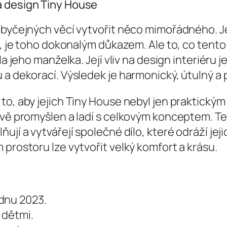
a design Tiny House
 obyčejných věcí vytvořit něco mimořádného. J
ní, je toho dokonalým důkazem. Ale to, co tent
la jeho manželka. Její vliv na design interiéru
 a dekorací. Výsledek je harmonický, útulný a 
to, aby jejich Tiny House nebyl jen praktickým
ivě promyšlen a ladí s celkovým konceptem. Ten
ují a vytvářejí společné dílo, které odráží jej
prostoru lze vytvořit velký komfort a krásu.
dnu 2023.
 dětmi.