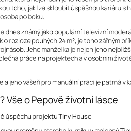
zkou toho, jak lze skloubit úspěšnou kariéru 
á osoba po boku.
 je dnes známý jako populární televizní moderá
ek o rozloze pouhých 24 m², je toho zářným p
vojnásob. Jeho manželka je nejen jeho nejbližší
společná práce na projektech a v osobním živo
e a jeho vášeň pro manuální práci je patrná v 
? Vše o Pepově životní lásce
ně úspěchu projektu Tiny House
l svou proměnu starého kurníku v malebný Tin