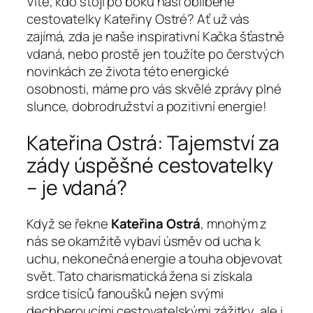
Víte, kdo stojí po boku naší oblíbené
cestovatelky Kateřiny Ostré? Ať už vás
zajímá, zda je naše inspirativní Kačka šťastně
vdaná, nebo prostě jen toužíte po čerstvých
novinkách ze života této energické
osobnosti, máme pro vás skvělé zprávy plné
slunce, dobrodružství a pozitivní energie!
Kateřina Ostrá: Tajemství za
zády úspěšné cestovatelky
– je vdaná?
Když se řekne
Kateřina Ostrá
, mnohým z
nás se okamžitě vybaví úsměv od ucha k
uchu, nekonečná energie a touha objevovat
svět. Tato charismatická žena si získala
srdce tisíců fanoušků nejen svými
dechberoucími cestovatelskými zážitky, ale i