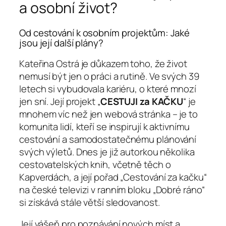
a osobní život?
Od cestování k osobním projektům: Jaké
jsou její další plány?
Kateřina Ostrá je důkazem toho, že život
nemusí být jen o práci a rutině. Ve svých 39
letech si vybudovala kariéru, o které mnozí
jen sní. Její projekt „
CESTUJI za KAČKU
“ je
mnohem víc než jen webová stránka – je to
komunita lidí, kteří se inspirují k aktivnímu
cestování a samodostatečnému plánování
svých výletů. Dnes je již autorkou několika
cestovatelských knih, včetně těch o
Kapverdách, a její pořad „Cestování za kačku“
na české televizi v ranním bloku „Dobré ráno“
si získává stále větší sledovanost.
Její vášeň pro poznávání nových míst a