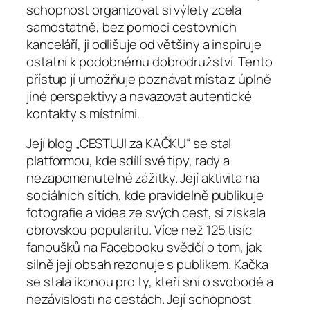
schopnost organizovat si výlety zcela
samostatně, bez pomoci cestovních
kanceláří, ji odlišuje od většiny a inspiruje
ostatní k podobnému dobrodružství. Tento
přístup jí umožňuje poznávat místa z úplně
jiné perspektivy a navazovat autentické
kontakty s místními.
Její blog „CESTUJI za KAČKU“ se stal
platformou, kde sdílí své tipy, rady a
nezapomenutelné zážitky. Její aktivita na
sociálních sítích, kde pravidelně publikuje
fotografie a videa ze svých cest, si získala
obrovskou popularitu. Více než 125 tisíc
fanoušků na Facebooku svědčí o tom, jak
silně její obsah rezonuje s publikem. Kačka
se stala ikonou pro ty, kteří sní o svobodě a
nezávislosti na cestách. Její schopnost