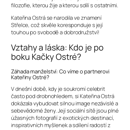
filozofie, kterou žije a kterou sdílí s ostatními.
Kateřina Ostrá se narodila ve znamení
Střelce, což skvěle koresponduje s její
touhou po svobodě a dobrodružství!
Vztahy a láska: Kdo je po
boku Kačky Ostré?
Záhada manželství: Co víme o partnerovi
Kateřiny Ostré?
V dnešní době, kdy je soukromí celebrit
často pod drobnohledem, si Kateřina Ostrá
dokázala vybudovat silnou image nezávislé a
sebevědomé ženy. Její sociální sítě jsou plné
úžasných fotografií z exotických destinací,
inspirativních myšlenek a sdílení radostí z