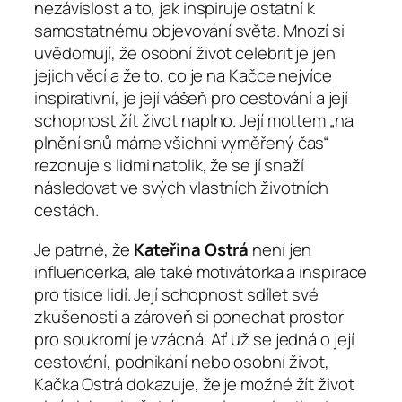
nezávislost a to, jak inspiruje ostatní k
samostatnému objevování světa. Mnozí si
uvědomují, že osobní život celebrit je jen
jejich věcí a že to, co je na Kačce nejvíce
inspirativní, je její vášeň pro cestování a její
schopnost žít život naplno. Její mottem „na
plnění snů máme všichni vyměřený čas“
rezonuje s lidmi natolik, že se jí snaží
následovat ve svých vlastních životních
cestách.
Je patrné, že
Kateřina Ostrá
není jen
influencerka, ale také motivátorka a inspirace
pro tisíce lidí. Její schopnost sdílet své
zkušenosti a zároveň si ponechat prostor
pro soukromí je vzácná. Ať už se jedná o její
cestování, podnikání nebo osobní život,
Kačka Ostrá dokazuje, že je možné žít život