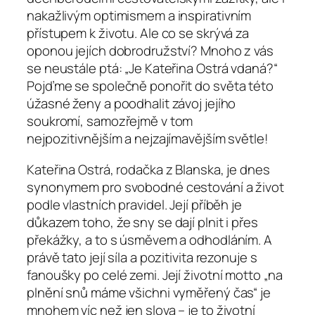
nakažlivým optimismem a inspirativním
přístupem k životu. Ale co se skrývá za
oponou jejích dobrodružství? Mnoho z vás
se neustále ptá: „Je Kateřina Ostrá vdaná?“
Pojďme se společně ponořit do světa této
úžasné ženy a poodhalit závoj jejího
soukromí, samozřejmě v tom
nejpozitivnějším a nejzajímavějším světle!
Kateřina Ostrá, rodačka z Blanska, je dnes
synonymem pro svobodné cestování a život
podle vlastních pravidel. Její příběh je
důkazem toho, že sny se dají plnit i přes
překážky, a to s úsměvem a odhodláním. A
právě tato její síla a pozitivita rezonuje s
fanoušky po celé zemi. Její životní motto „na
plnění snů máme všichni vyměřený čas“ je
mnohem víc než jen slova – je to životní