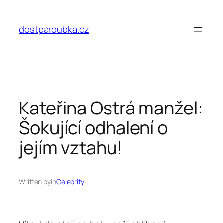
Přeskočit
na
dostparoubka.cz
obsah
Kateřina Ostrá manžel:
Šokující odhalení o
jejím vztahu!
Written by
in
Celebrity