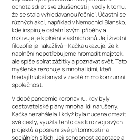
ochota sdílet své zkušenosti ji vedly k tomu,
že se stala vyhledávanou řečnicí. Účastní se
různých akcí, například v Nemocnici Blansko,
kde inspiruje ostatní svými příběhy a
motivuje je k plnění vlastních snů. Její životní
filozofie je nakažlivá – Kačka ukazuje, že k
naplnění nepotřebujeme hromadit majetek,
ale spíše sbírat zážitky a poznávat svět. Tato
myšlenka rezonuje s mnoha lidmi, kteří
hledají hlubší smysl v životě mimo konzumní
společnost.
V době pandemie koronaviru, kdy byly
cestovatelské plány mnoha lidí narušeny,
Kačka nezahálela. I když byla nucena omezit
své cesty, využila tento čas k rozvoji svých
projektů a posílení své přítomnosti na
sociálních sítích. Její schopnost adaptace a