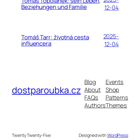
Tomáš Topolánek: sein Leben,
Beziehungen und Familie
12-04
2025-
Tomáš Tarr: životná cesta
influencera
12-04
Blog
Events
dostparoubka.cz
About
Shop
FAQs
Patterns
Authors
Themes
Twenty Twenty-Five
Designed with
WordPress