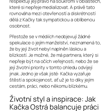
respektují její právo na soukromí v oblastech,
které si nepřeje medializovat. A právě tato
rovnováha mezi otevřeností a diskrétností
dělá z Kačky tak sympatickou a oblíbenou
osobnost.
Přestože se v médiích neobjevují žádné
spekulace o jejím manželství, neznamená to,
že by její život nebyl naplněn láskou a
blízkostí. Je možné, že má partnera, který si
nepřeje být na očích veřejnosti, nebo že se
její životní priority v tomto ohledu odvíjejí
jinak. Jedno je však jisté: Kačka vyzařuje
štěstí a spokojenost, ať už je to díky jejím
cestám, práci, nebo někomu blízkému.
Životní styl a inspirace: Jak
Kačka Ostrá balancuje práci