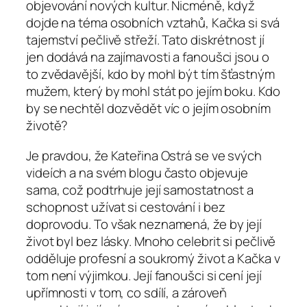
objevování nových kultur. Nicméně, když
dojde na téma osobních vztahů, Kačka si svá
tajemství pečlivě střeží. Tato diskrétnost jí
jen dodává na zajímavosti a fanoušci jsou o
to zvědavější, kdo by mohl být tím šťastným
mužem, který by mohl stát po jejím boku. Kdo
by se nechtěl dozvědět víc o jejím osobním
životě?
Je pravdou, že Kateřina Ostrá se ve svých
videích a na svém blogu často objevuje
sama, což podtrhuje její samostatnost a
schopnost užívat si cestování i bez
doprovodu. To však neznamená, že by její
život byl bez lásky. Mnoho celebrit si pečlivě
odděluje profesní a soukromý život a Kačka v
tom není výjimkou. Její fanoušci si cení její
upřímnosti v tom, co sdílí, a zároveň