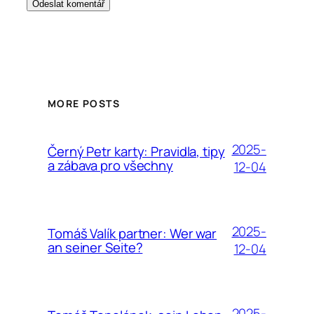
MORE POSTS
2025-
Černý Petr karty: Pravidla, tipy
a zábava pro všechny
12-04
2025-
Tomáš Valík partner: Wer war
an seiner Seite?
12-04
2025-