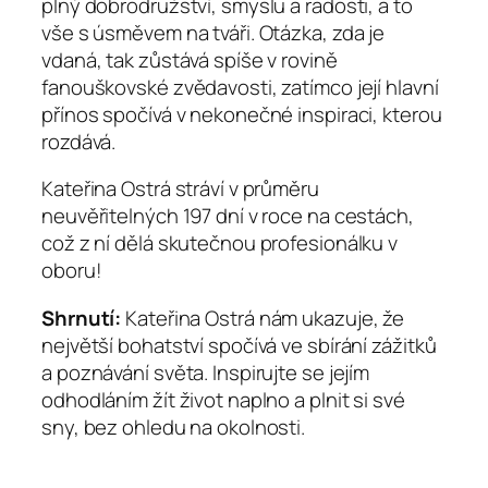
plný dobrodružství, smyslu a radosti, a to
vše s úsměvem na tváři. Otázka, zda je
vdaná, tak zůstává spíše v rovině
fanouškovské zvědavosti, zatímco její hlavní
přínos spočívá v nekonečné inspiraci, kterou
rozdává.
Kateřina Ostrá stráví v průměru
neuvěřitelných 197 dní v roce na cestách,
což z ní dělá skutečnou profesionálku v
oboru!
Shrnutí:
Kateřina Ostrá nám ukazuje, že
největší bohatství spočívá ve sbírání zážitků
a poznávání světa. Inspirujte se jejím
odhodláním žít život naplno a plnit si své
sny, bez ohledu na okolnosti.