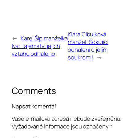
Klára Cibulková
←
Karel Šíp manželka
manžel: Šokující
Iva: Tajemství jejich
odhalení o jejím
vztahu odhaleno
soukromí!
→
Comments
Napsat komentář
Vaše e-mailová adresa nebude zveřejněna.
Vyžadované informace jsou označeny
*