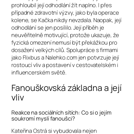
prohloubil její odhodlání žít naplno. I přes
případné zdravotní výzvy, jako byla operace
kolene, se Kačka nikdy nevzdala. Naopak, její
odhodlání se jen posílilo. Její příběh je
neuvěřitelně motivující, protože ukazuje, že
fyzická omezení nemusí být překážkou pro
dosažení velkých cílů. Spolupráce s firmami
jako Flixbus a Nalehko.com jen potvrzuje její
rostoucí vliv a postavení v cestovatelském i
influencerském světě.
Fanouškovská základna a její
vliv
Reakce na sociálních sítích: Co si o jejím
soukromí myslí fanoušci?
Kateřina Ostrá si vybudovala nejen