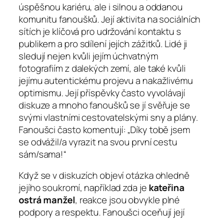
úspěšnou kariéru, ale i silnou a oddanou
komunitu fanoušků. Její aktivita na sociálních
sítích je klíčová pro udržování kontaktu s
publikem a pro sdílení jejích zážitků. Lidé ji
sledují nejen kvůli jejím úchvatným
fotografiím z dalekých zemí, ale také kvůli
jejímu autentickému projevu a nakažlivému
optimismu. Její příspěvky často vyvolávají
diskuze a mnoho fanoušků se jí svěřuje se
svými vlastními cestovatelskými sny a plány.
Fanoušci často komentují: „Díky tobě jsem
se odvážil/a vyrazit na svou první cestu
sám/sama!“
Když se v diskuzích objeví otázka ohledně
jejího soukromí, například zda je
kateřina
ostrá manžel
, reakce jsou obvykle plné
podpory a respektu. Fanoušci oceňují její