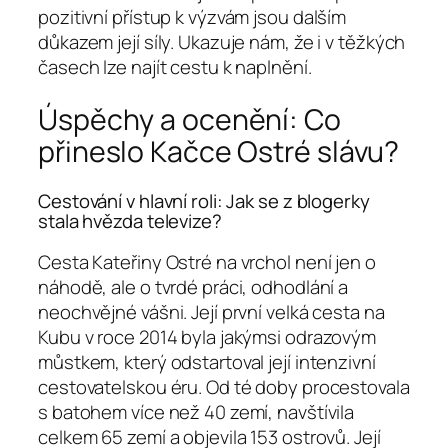
pozitivní přístup k výzvám jsou dalším
důkazem její síly. Ukazuje nám, že i v těžkých
časech lze najít cestu k naplnění.
Úspěchy a ocenění: Co
přineslo Kačce Ostré slávu?
Cestování v hlavní roli: Jak se z blogerky
stala hvězda televize?
Cesta Kateřiny Ostré na vrchol není jen o
náhodě, ale o tvrdé práci, odhodlání a
neochvějné vášni. Její první velká cesta na
Kubu v roce 2014 byla jakýmsi odrazovým
můstkem, který odstartoval její intenzivní
cestovatelskou éru. Od té doby procestovala
s batohem více než 40 zemí, navštívila
celkem 65 zemí a objevila 153 ostrovů. Její