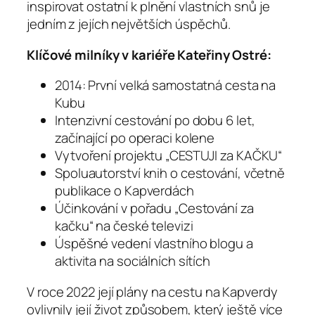
inspirovat ostatní k plnění vlastních snů je
jedním z jejích největších úspěchů.
Klíčové milníky v kariéře Kateřiny Ostré:
2014: První velká samostatná cesta na
Kubu
Intenzivní cestování po dobu 6 let,
začínající po operaci kolene
Vytvoření projektu „CESTUJI za KAČKU“
Spoluautorství knih o cestování, včetně
publikace o Kapverdách
Účinkování v pořadu „Cestování za
kačku“ na české televizi
Úspěšné vedení vlastního blogu a
aktivita na sociálních sítích
V roce 2022 její plány na cestu na Kapverdy
ovlivnily její život způsobem, který ještě více