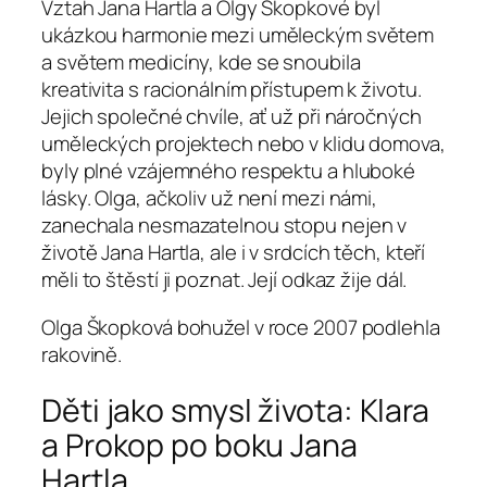
Vztah Jana Hartla a Olgy Škopkové byl
ukázkou harmonie mezi uměleckým světem
a světem medicíny, kde se snoubila
kreativita s racionálním přístupem k životu.
Jejich společné chvíle, ať už při náročných
uměleckých projektech nebo v klidu domova,
byly plné vzájemného respektu a hluboké
lásky. Olga, ačkoliv už není mezi námi,
zanechala nesmazatelnou stopu nejen v
životě Jana Hartla, ale i v srdcích těch, kteří
měli to štěstí ji poznat. Její odkaz žije dál.
Olga Škopková bohužel v roce 2007 podlehla
rakovině.
Děti jako smysl života: Klara
a Prokop po boku Jana
Hartla