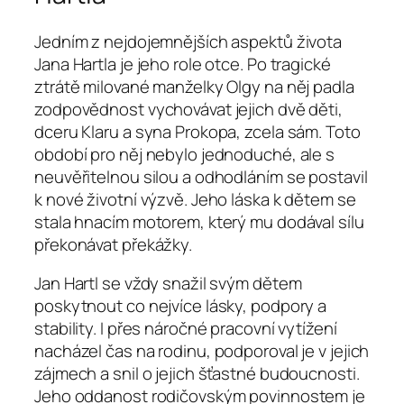
Jedním z nejdojemnějších aspektů života
Jana Hartla je jeho role otce. Po tragické
ztrátě milované manželky Olgy na něj padla
zodpovědnost vychovávat jejich dvě děti,
dceru Klaru a syna Prokopa, zcela sám. Toto
období pro něj nebylo jednoduché, ale s
neuvěřitelnou silou a odhodláním se postavil
k nové životní výzvě. Jeho láska k dětem se
stala hnacím motorem, který mu dodával sílu
překonávat překážky.
Jan Hartl se vždy snažil svým dětem
poskytnout co nejvíce lásky, podpory a
stability. I přes náročné pracovní vytížení
nacházel čas na rodinu, podporoval je v jejich
zájmech a snil o jejich šťastné budoucnosti.
Jeho oddanost rodičovským povinnostem je