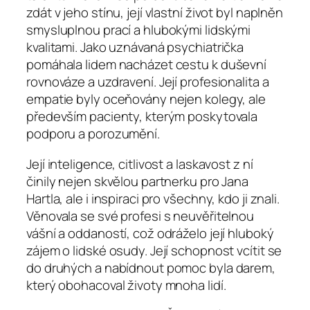
zdát v jeho stínu, její vlastní život byl naplněn
smysluplnou prací a hlubokými lidskými
kvalitami. Jako uznávaná psychiatrička
pomáhala lidem nacházet cestu k duševní
rovnováze a uzdravení. Její profesionalita a
empatie byly oceňovány nejen kolegy, ale
především pacienty, kterým poskytovala
podporu a porozumění.
Její inteligence, citlivost a laskavost z ní
činily nejen skvělou partnerku pro Jana
Hartla, ale i inspiraci pro všechny, kdo ji znali.
Věnovala se své profesi s neuvěřitelnou
vášní a oddaností, což odráželo její hluboký
zájem o lidské osudy. Její schopnost vcítit se
do druhých a nabídnout pomoc byla darem,
který obohacoval životy mnoha lidí.