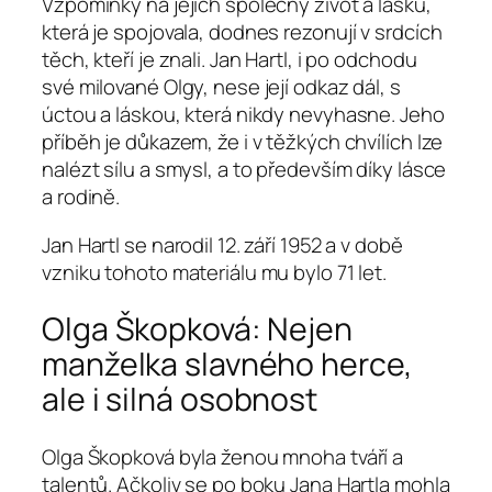
Vzpomínky na jejich společný život a lásku,
která je spojovala, dodnes rezonují v srdcích
těch, kteří je znali. Jan Hartl, i po odchodu
své milované Olgy, nese její odkaz dál, s
úctou a láskou, která nikdy nevyhasne. Jeho
příběh je důkazem, že i v těžkých chvílích lze
nalézt sílu a smysl, a to především díky lásce
a rodině.
Jan Hartl se narodil 12. září 1952 a v době
vzniku tohoto materiálu mu bylo 71 let.
Olga Škopková: Nejen
manželka slavného herce,
ale i silná osobnost
Olga Škopková byla ženou mnoha tváří a
talentů. Ačkoliv se po boku Jana Hartla mohla