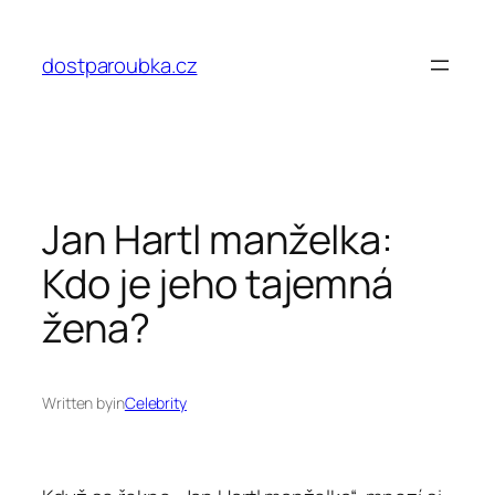
Přeskočit
na
dostparoubka.cz
obsah
Jan Hartl manželka:
Kdo je jeho tajemná
žena?
Written by
in
Celebrity