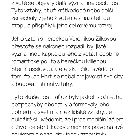
životě se objevily další významné osobnosti.
Tyto vztahy, ať už krátkodobé nebo delší,
zanechaly v jeho životě nesmazatelnou
stopu a přispěly k jeho celkovému rozvoji.
Jeho vztah s herečkou Veronikou Žilkovou,
přestože se nakonec rozpadl, byl jistě
významnou kapitolou jeho života. Podobně i
romantické pouto s herečkou Milenou
Steinmasslovou, které skončilo, svědčí o
tom, že Jan Hartl se nebál projevovat své city
a budovat intimní vztahy.
Tyto zkušenosti, ať už byly jakkoli složité, ho
bezpochyby obohatily a formovaly jeho
pohled na svět i na mezilidské vztahy. Je
důležité si uvědomit, že i přes mediální zájem
o život celebrit, každý z nich má právo na své
soukromí a na to, aby jeho vztahy byly