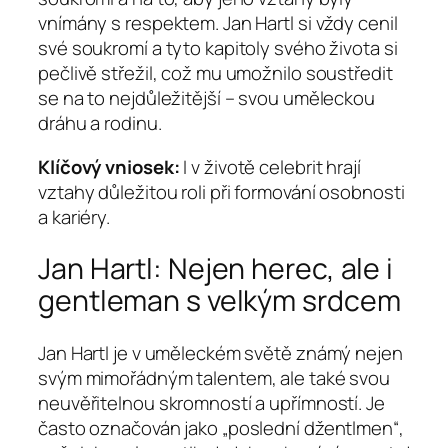
vnímány s respektem. Jan Hartl si vždy cenil
své soukromí a tyto kapitoly svého života si
pečlivě střežil, což mu umožnilo soustředit
se na to nejdůležitější – svou uměleckou
dráhu a rodinu.
Klíčový vniosek:
I v životě celebrit hrají
vztahy důležitou roli při formování osobnosti
a kariéry.
Jan Hartl: Nejen herec, ale i
gentleman s velkým srdcem
Jan Hartl je v uměleckém světě známý nejen
svým mimořádným talentem, ale také svou
neuvěřitelnou skromností a upřímností. Je
často označován jako „poslední džentlmen“,