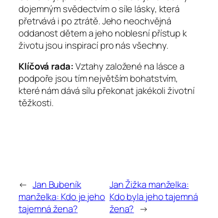
dojemným svědectvím o síle lásky, která
přetrvává i po ztrátě. Jeho neochvějná
oddanost dětem a jeho noblesní přístup k
životu jsou inspirací pro nás všechny.
Klíčová rada:
Vztahy založené na lásce a
podpoře jsou tím největším bohatstvím,
které nám dává sílu překonat jakékoli životní
těžkosti.
←
Jan Bubeník
Jan Žižka manželka:
manželka: Kdo je jeho
Kdo byla jeho tajemná
tajemná žena?
žena?
→