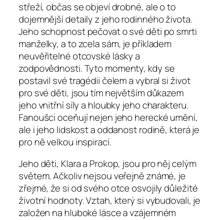
střeží, občas se objeví drobné, ale o to
dojemnější detaily z jeho rodinného života.
Jeho schopnost pečovat o své děti po smrti
manželky, a to zcela sám, je příkladem
neuvěřitelné otcovské lásky a
zodpovědnosti. Tyto momenty, kdy se
postavil své tragédii čelem a vybral si život
pro své děti, jsou tím největším důkazem
jeho vnitřní síly a hloubky jeho charakteru.
Fanoušci oceňují nejen jeho herecké umění,
ale i jeho lidskost a oddanost rodině, která je
pro ně velkou inspirací.
Jeho děti, Klara a Prokop, jsou pro něj celým
světem. Ačkoliv nejsou veřejně známé, je
zřejmé, že si od svého otce osvojily důležité
životní hodnoty. Vztah, který si vybudovali, je
založen na hluboké lásce a vzájemném