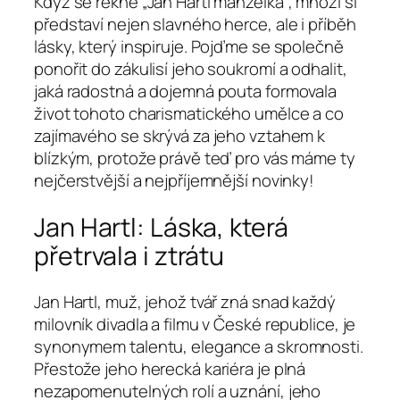
Když se řekne „Jan Hartl manželka“, mnozí si
představí nejen slavného herce, ale i příběh
lásky, který inspiruje. Pojďme se společně
ponořit do zákulisí jeho soukromí a odhalit,
jaká radostná a dojemná pouta formovala
život tohoto charismatického umělce a co
zajímavého se skrývá za jeho vztahem k
blízkým, protože právě teď pro vás máme ty
nejčerstvější a nejpříjemnější novinky!
Jan Hartl: Láska, která
přetrvala i ztrátu
Jan Hartl, muž, jehož tvář zná snad každý
milovník divadla a filmu v České republice, je
synonymem talentu, elegance a skromnosti.
Přestože jeho herecká kariéra je plná
nezapomenutelných rolí a uznání, jeho