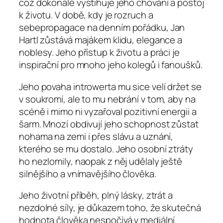
což dokonale vystihuje jeho chování a postoj
k životu. V době, kdy je rozruch a
sebepropagace na denním pořádku, Jan
Hartl zůstává majákem klidu, elegance a
noblesy. Jeho přístup k životu a práci je
inspirační pro mnoho jeho kolegů i fanoušků.
Jeho povaha introwerta mu sice velí držet se
v soukromí, ale to mu nebrání v tom, aby na
scéně i mimo ni vyzařoval pozitivní energii a
šarm. Mnozí obdivují jeho schopnost zůstat
nohama na zemi i přes slávu a uznání,
kterého se mu dostalo. Jeho osobní ztráty
ho nezlomily, naopak z něj udělaly ještě
silnějšího a vnímavějšího člověka.
Jeho životní příběh, plný lásky, ztrát a
nezdolné síly, je důkazem toho, že skutečná
hodnota člověka nespočívá v mediální