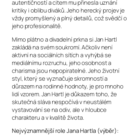
autentičností a citem mu přinesla uznání
kritiky i oblibu diváků. Jeho herecký projev je
vždy promyšlený a plný detailů, což svědčí o
jeho profesionalitě.
Mimo plátno a divadelní prkna si Jan Hartl
zakládá na svém soukromí. Ačkoliv není
aktivní na sociálních sítích a vyhýbá se
mediálnímu rozruchu, jeho osobnost a
charisma jsou nepopiratelné. Jeho životní
styl, který se vyznačuje skromností a
důrazem na rodinné hodnoty, je pro mnoho
lidí vzorem. Jan Hartl je důkazem toho, že
skutečná sláva nespočívá v neustálém
vystavování se na odiv, ale v hloubce
charakteru a v kvalitě života.
Nejvýznamnější role Jana Hartla (výběr):