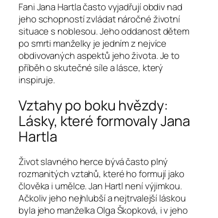
Fani Jana Hartla často vyjadřují obdiv nad
jeho schopností zvládat náročné životní
situace s noblesou. Jeho oddanost dětem
po smrti manželky je jedním z nejvíce
obdivovaných aspektů jeho života. Je to
příběh o skutečné síle a lásce, který
inspiruje.
Vztahy po boku hvězdy:
Lásky, které formovaly Jana
Hartla
Život slavného herce bývá často plný
rozmanitých vztahů, které ho formují jako
člověka i umělce. Jan Hartl není výjimkou.
Ačkoliv jeho nejhlubší a nejtrvalejší láskou
byla jeho manželka Olga Škopková, i v jeho