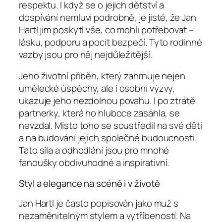
respektu. I když se o jejich dětství a
dospívání nemluví podrobně, je jisté, že Jan
Hartl jim poskytl vše, co mohli potřebovat –
lásku, podporu a pocit bezpečí. Tyto rodinné
vazby jsou pro něj nejdůležitější.
Jeho životní příběh, který zahrnuje nejen
umělecké úspěchy, ale i osobní výzvy,
ukazuje jeho nezdolnou povahu. I po ztrátě
partnerky, která ho hluboce zasáhla, se
nevzdal. Místo toho se soustředil na své děti
a na budování jejich společné budoucnosti.
Tato síla a odhodlání jsou pro mnohé
fanoušky obdivuhodné a inspirativní.
Styl a elegance na scéně i v životě
Jan Hartl je často popisován jako muž s
nezaměnitelným stylem a vytříbeností. Na