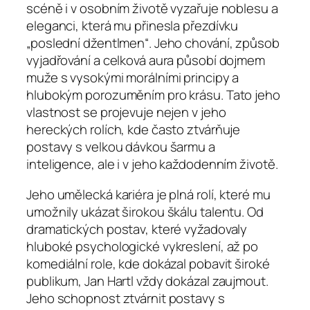
scéně i v osobním životě vyzařuje noblesu a
eleganci, která mu přinesla přezdívku
„poslední džentlmen“. Jeho chování, způsob
vyjadřování a celková aura působí dojmem
muže s vysokými morálními principy a
hlubokým porozuměním pro krásu. Tato jeho
vlastnost se projevuje nejen v jeho
hereckých rolích, kde často ztvárňuje
postavy s velkou dávkou šarmu a
inteligence, ale i v jeho každodenním životě.
Jeho umělecká kariéra je plná rolí, které mu
umožnily ukázat širokou škálu talentu. Od
dramatických postav, které vyžadovaly
hluboké psychologické vykreslení, až po
komediální role, kde dokázal pobavit široké
publikum, Jan Hartl vždy dokázal zaujmout.
Jeho schopnost ztvárnit postavy s