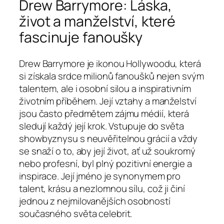
Drew Barrymore: Láska,
život a manželství, které
fascinuje fanoušky
Drew Barrymore je ikonou Hollywoodu, která
si získala srdce milionů fanoušků nejen svým
talentem, ale i osobní silou a inspirativním
životním příběhem. Její vztahy a manželství
jsou často předmětem zájmu médií, která
sledují každý její krok. Vstupuje do světa
showbyznysu s neuvěřitelnou grácií a vždy
se snaží o to, aby její život, ať už soukromý
nebo profesní, byl plný pozitivní energie a
inspirace. Její jméno je synonymem pro
talent, krásu a nezlomnou sílu, což ji činí
jednou z nejmilovanějších osobností
současného světa celebrit.