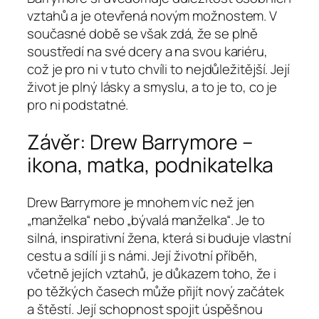
vztahů a je otevřená novým možnostem. V
současné době se však zdá, že se plně
soustředí na své dcery a na svou kariéru,
což je pro ni v tuto chvíli to nejdůležitější. Její
život je plný lásky a smyslu, a to je to, co je
pro ni podstatné.
Závěr: Drew Barrymore –
ikona, matka, podnikatelka
Drew Barrymore je mnohem víc než jen
„manželka“ nebo „bývalá manželka“. Je to
silná, inspirativní žena, která si buduje vlastní
cestu a sdílí ji s námi. Její životní příběh,
včetně jejích vztahů, je důkazem toho, že i
po těžkých časech může přijít nový začátek
a štěstí. Její schopnost spojit úspěšnou