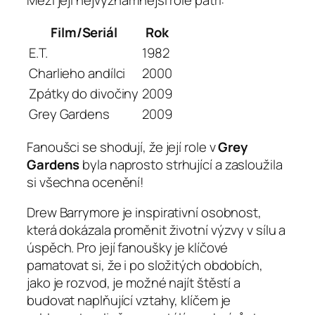
Film/Seriál
Rok
E.T.
1982
Charlieho andílci
2000
Zpátky do divočiny
2009
Grey Gardens
2009
Fanoušci se shodují, že její role v
Grey
Gardens
byla naprosto strhující a zasloužila
si všechna ocenění!
Drew Barrymore je inspirativní osobnost,
která dokázala proměnit životní výzvy v sílu a
úspěch. Pro její fanoušky je klíčové
pamatovat si, že i po složitých obdobích,
jako je rozvod, je možné najít štěstí a
budovat naplňující vztahy, klíčem je