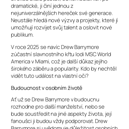
dramatické, ji činí jednou z
nejuniverzálnějších hereček své generace.
Neustále hledá nové výzvy a projekty, které jí
umožňují rozvíjet svůj talent a oslovit nové
publikum.
V roce 2025 se navíc Drew Barrymore
zúčastní slavnostního křtu lodi MSC World
America v Miami, což je další důkaz jejího
širokého záběru a popularity. Kdo by nechtěl
vidět tuto událost na vlastní oči?
Budoucnost v osobním životě
Ať už se Drew Barrymore v budoucnu
rozhodne pro další manželství, nebo se
bude soustředit na jiné aspekty života, její
fanoušci ji budou vždy podporovat. Drew
Barrymore si uvědomuje důležitost osobních