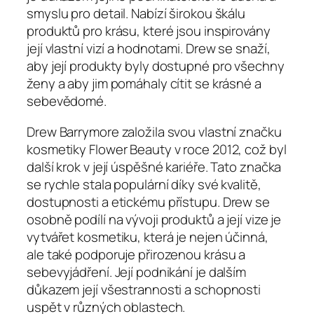
smyslu pro detail. Nabízí širokou škálu
produktů pro krásu, které jsou inspirovány
její vlastní vizí a hodnotami. Drew se snaží,
aby její produkty byly dostupné pro všechny
ženy a aby jim pomáhaly cítit se krásné a
sebevědomé.
Drew Barrymore založila svou vlastní značku
kosmetiky Flower Beauty v roce 2012, což byl
další krok v její úspěšné kariéře. Tato značka
se rychle stala populární díky své kvalitě,
dostupnosti a etickému přístupu. Drew se
osobně podílí na vývoji produktů a její vize je
vytvářet kosmetiku, která je nejen účinná,
ale také podporuje přirozenou krásu a
sebevyjádření. Její podnikání je dalším
důkazem její všestrannosti a schopnosti
uspět v různých oblastech.