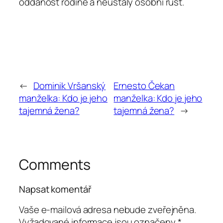
oddanost rodině a neustálý osobní růst.
←
Dominik Vršanský
Ernesto Čekan
manželka: Kdo je jeho
manželka: Kdo je jeho
tajemná žena?
tajemná žena?
→
Comments
Napsat komentář
Vaše e-mailová adresa nebude zveřejněna.
Vyžadované informace jsou označeny
*