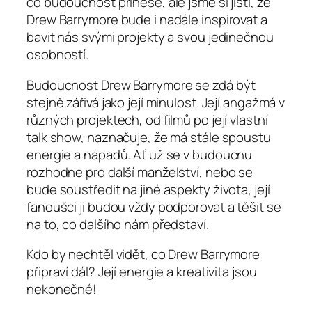
co budoucnost přinese, ale jsme si jisti, že
Drew Barrymore bude i nadále inspirovat a
bavit nás svými projekty a svou jedinečnou
osobností.
Budoucnost Drew Barrymore se zdá být
stejně zářivá jako její minulost. Její angažmá v
různých projektech, od filmů po její vlastní
talk show, naznačuje, že má stále spoustu
energie a nápadů. Ať už se v budoucnu
rozhodne pro další manželství, nebo se
bude soustředit na jiné aspekty života, její
fanoušci ji budou vždy podporovat a těšit se
na to, co dalšího nám představí.
Kdo by nechtěl vidět, co Drew Barrymore
připraví dál? Její energie a kreativita jsou
nekonečné!