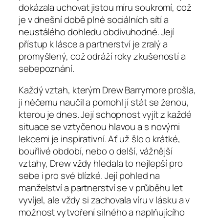
dokázala uchovat jistou míru soukromí, což
je v dnešní době plné sociálních sítí a
neustálého dohledu obdivuhodné. Její
přístup k lásce a partnerství je zralý a
promyšlený, což odráží roky zkušeností a
sebepoznání.
Každý vztah, kterým Drew Barrymore prošla,
ji něčemu naučil a pomohl jí stát se ženou,
kterou je dnes. Její schopnost vyjít z každé
situace se vztyčenou hlavou a s novými
lekcemi je inspirativní. Ať už šlo o krátké,
bouřlivé období, nebo o delší, vážnější
vztahy, Drew vždy hledala to nejlepší pro
sebe i pro své blízké. Její pohled na
manželství a partnerství se v průběhu let
vyvíjel, ale vždy si zachovala víru v lásku a v
možnost vytvoření silného a naplňujícího