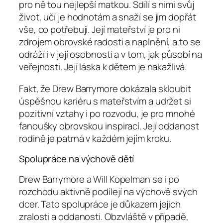
pro ně tou nejlepší matkou. Sdílí s nimi svůj
život, učí je hodnotám a snaží se jim dopřát
vše, co potřebují. Její mateřství je pro ni
zdrojem obrovské radosti a naplnění, a to se
odráží i v její osobnosti a v tom, jak působí na
veřejnosti. Její láska k dětem je nakažlivá.
Fakt, že Drew Barrymore dokázala skloubit
úspěšnou kariéru s mateřstvím a udržet si
pozitivní vztahy i po rozvodu, je pro mnohé
fanoušky obrovskou inspirací. Její oddanost
rodině je patrná v každém jejím kroku.
Spolupráce na výchově dětí
Drew Barrymore a Will Kopelman se i po
rozchodu aktivně podílejí na výchově svých
dcer. Tato spolupráce je důkazem jejich
zralosti a oddanosti. Obzvláště v případě,