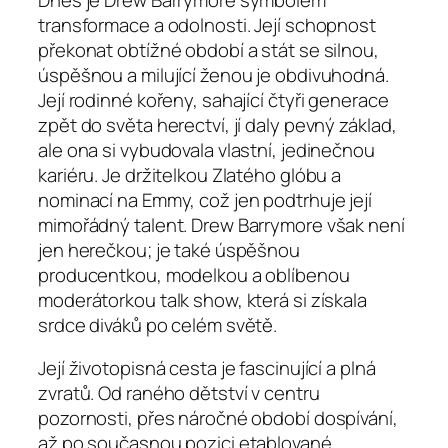
transformace a odolnosti. Její schopnost
překonat obtížné období a stát se silnou,
úspěšnou a milující ženou je obdivuhodná.
Její rodinné kořeny, sahající čtyři generace
zpět do světa herectví, jí daly pevný základ,
ale ona si vybudovala vlastní, jedinečnou
kariéru. Je držitelkou Zlatého glóbu a
nominací na Emmy, což jen podtrhuje její
mimořádný talent. Drew Barrymore však není
jen herečkou; je také úspěšnou
producentkou, modelkou a oblíbenou
moderátorkou talk show, která si získala
srdce diváků po celém světě.
Její životopisná cesta je fascinující a plná
zvratů. Od raného dětství v centru
pozornosti, přes náročné období dospívání,
až po současnou pozici etablované