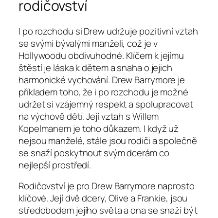
rodičovství
I po rozchodu si Drew udržuje pozitivní vztah
se svými bývalými manželi, což je v
Hollywoodu obdivuhodné. Klíčem k jejímu
štěstí je láska k dětem a snaha o jejich
harmonické vychování. Drew Barrymore je
příkladem toho, že i po rozchodu je možné
udržet si vzájemný respekt a spolupracovat
na výchově dětí. Její vztah s Willem
Kopelmanem je toho důkazem. I když už
nejsou manželé, stále jsou rodiči a společně
se snaží poskytnout svým dcerám co
nejlepší prostředí.
Rodičovství je pro Drew Barrymore naprosto
klíčové. Její dvě dcery, Olive a Frankie, jsou
středobodem jejího světa a ona se snaží být