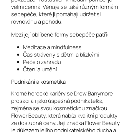
velmi cenná. Věnuje se také různým formám
sebepéče, které jí pomáhají udržet si
rovnováhu a pohodu.
Mezi její oblíbené formy sebepéče patří:
Meditace a mindfulness
Čas strávený s dětmi a blízkými
Péče o zahradu
Čtení a umění
Podnikání a kosmetika
Kromě herecké kariéry se Drew Barrymore
prosadila i jako úspěšná podnikatelka,
zejména se svou kosmetickou značkou
Flower Beauty, která nabízí kvalitní produkty
za dostupné ceny. Její značka Flower Beauty
je důkazem jejího podnikatelského ducha a