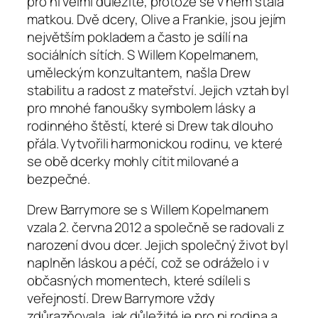
pro ni velmi důležité, protože se v něm stala
matkou. Dvě dcery, Olive a Frankie, jsou jejím
největším pokladem a často je sdílí na
sociálních sítích. S Willem Kopelmanem,
uměleckým konzultantem, našla Drew
stabilitu a radost z mateřství. Jejich vztah byl
pro mnohé fanoušky symbolem lásky a
rodinného štěstí, které si Drew tak dlouho
přála. Vytvořili harmonickou rodinu, ve které
se obě dcerky mohly cítit milované a
bezpečné.
Drew Barrymore se s Willem Kopelmanem
vzala 2. června 2012 a společně se radovali z
narození dvou dcer. Jejich společný život byl
naplněn láskou a péčí, což se odráželo i v
občasných momentech, které sdíleli s
veřejností. Drew Barrymore vždy
zdůrazňovala, jak důležité je pro ni rodina a