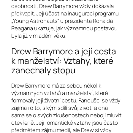
osobnosti, Drew Barrymore vždy dokázala
překvapit. Její účast na inauguraci programu
„Young Astronauts“ u prezidenta Ronalda
Reagana ukazuje, jak významnou postavou
byla již v mladém věku.
Drew Barrymore a její cesta
k manželství: Vztahy, které
zanechaly stopu
Drew Barrymore má za sebou několik
významných vztahů a manželství, které
formovaly její životní cestu. Fanoušci se vždy
zajímali o to, s kým sdílí svůj život, a ona
sama se o svých zkušenostech nebojí mluvit
otevřeně. Její romantické vztahy jsou často
předmětem zájmu médií, ale Drew si vždy