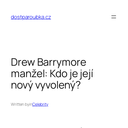
Přeskočit
na
dostparoubka.cz
obsah
Drew Barrymore
manžel: Kdo je její
nový vyvolený?
Written by
in
Celebrity