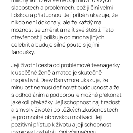
miliony lidí. Drew se nebojí mluvit o svých
slabostech a problémech, což ji činí velmi
lidskou a přístupnou. Její příběh ukazuje, že
nikdo není dokonalý, ale že každý má
možnost se změnit a najít své štěstí. Tato
otevřenost ji odlišuje od mnoha jiných
celebrit a buduje silné pouto s jejími
fanoušky.
Její životní cesta od problémové teenagerky
k úspěšné ženě a matce je skutečně
inspirativní. Drew Barrymore ukazuje, že
minulost nemusí definovat budoucnost a že
s odhodláním a podporou je možné překonat
jakékoli překážky. Její schopnost najít radost
a smysl v životě i po těžkých zkušenostech
je pro mnohé obrovskou motivací. Její
pozitivní přístup k životu a její schopnost
inspirovat ostatní ji činí výjimečnou