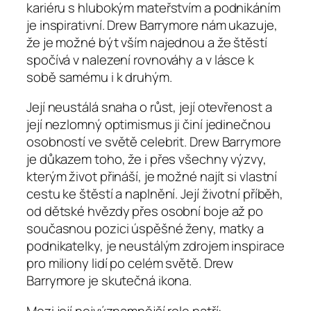
kariéru s hlubokým mateřstvím a podnikáním
je inspirativní. Drew Barrymore nám ukazuje,
že je možné být vším najednou a že štěstí
spočívá v nalezení rovnováhy a v lásce k
sobě samému i k druhým.
Její neustálá snaha o růst, její otevřenost a
její nezlomný optimismus ji činí jedinečnou
osobností ve světě celebrit. Drew Barrymore
je důkazem toho, že i přes všechny výzvy,
kterým život přináší, je možné najít si vlastní
cestu ke štěstí a naplnění. Její životní příběh,
od dětské hvězdy přes osobní boje až po
současnou pozici úspěšné ženy, matky a
podnikatelky, je neustálým zdrojem inspirace
pro miliony lidí po celém světě. Drew
Barrymore je skutečná ikona.
Mezi její nejvýznamnější role patří: