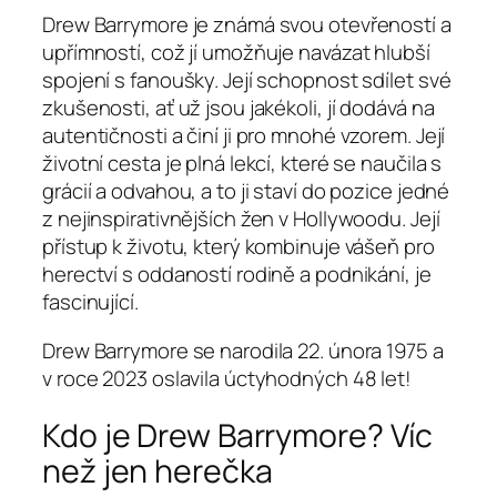
Drew Barrymore je známá svou otevřeností a
upřímností, což jí umožňuje navázat hlubší
spojení s fanoušky. Její schopnost sdílet své
zkušenosti, ať už jsou jakékoli, jí dodává na
autentičnosti a činí ji pro mnohé vzorem. Její
životní cesta je plná lekcí, které se naučila s
grácií a odvahou, a to ji staví do pozice jedné
z nejinspirativnějších žen v Hollywoodu. Její
přístup k životu, který kombinuje vášeň pro
herectví s oddaností rodině a podnikání, je
fascinující.
Drew Barrymore se narodila 22. února 1975 a
v roce 2023 oslavila úctyhodných 48 let!
Kdo je Drew Barrymore? Víc
než jen herečka