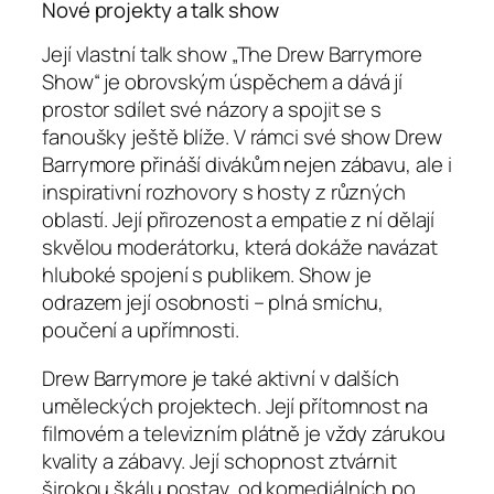
Nové projekty a talk show
Její vlastní talk show „The Drew Barrymore
Show“ je obrovským úspěchem a dává jí
prostor sdílet své názory a spojit se s
fanoušky ještě blíže. V rámci své show Drew
Barrymore přináší divákům nejen zábavu, ale i
inspirativní rozhovory s hosty z různých
oblastí. Její přirozenost a empatie z ní dělají
skvělou moderátorku, která dokáže navázat
hluboké spojení s publikem. Show je
odrazem její osobnosti – plná smíchu,
poučení a upřímnosti.
Drew Barrymore je také aktivní v dalších
uměleckých projektech. Její přítomnost na
filmovém a televizním plátně je vždy zárukou
kvality a zábavy. Její schopnost ztvárnit
širokou škálu postav, od komediálních po