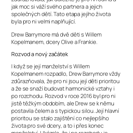
jak moc si váží svého partnera a jejich
společných dětí. Tato etapa jejího života
byla pro ni velmi naplňující.
Drew Barrymore má dvě děti s Willem
Kopelmanem, dcery Olive a Frankie.
Rozvod a nový začátek
I když se její manželství s Willem
Kopelmanem rozpadlo, Drew Barrymore vždy
zdůrazňovala, že pro ni jsou její děti prioritou
a že se snaží budovat harmonické vztahy i
po rozchodu. Rozvod v roce 2016 byl pro ni
jistě těžkým obdobím, ale Drew se k němu
postavila čelem a s typickou silou. Její hlavní
prioritou se stalo zajištění co nejlepšího
života pro své dcery, a to i přes konec
manželství. Ukázala, že i po rozchodu je