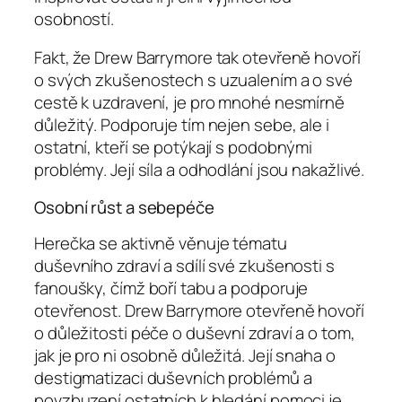
osobností.
Fakt, že Drew Barrymore tak otevřeně hovoří
o svých zkušenostech s uzualením a o své
cestě k uzdravení, je pro mnohé nesmírně
důležitý. Podporuje tím nejen sebe, ale i
ostatní, kteří se potýkají s podobnými
problémy. Její síla a odhodlání jsou nakažlivé.
Osobní růst a sebepéče
Herečka se aktivně věnuje tématu
duševního zdraví a sdílí své zkušenosti s
fanoušky, čímž boří tabu a podporuje
otevřenost. Drew Barrymore otevřeně hovoří
o důležitosti péče o duševní zdraví a o tom,
jak je pro ni osobně důležitá. Její snaha o
destigmatizaci duševních problémů a
povzbuzení ostatních k hledání pomoci je