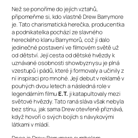
Než se ponoříme do jejích vztahů,
připomeňme si, kdo vlastně Drew Barrymore
je. Tato charismatická herečka, producentka
a podnikatelka pochází ze slavného
hereckého klanu Barrymorů, což jí dalo
jedinečné postavení ve filmovém světě už
od dětství. Její cesta od dětské hvězdy k
uznávané osobnosti showbyznysu je plná
vzestupů i pádů, které ji formovaly a učinily z
ní inspiraci pro mnohé. Její debut v reklamě v
pouhých dvou letech a následná role v
legendárním filmu
E.T.
ji katapultovaly mezi
světové hvězdy. Tato raná sláva však nebyla
bez stínu, jak sama Drew otevřeně přiznává,
když hovoří o svých bojích s návykovými
látkami v mládí.
Dnes je Drew Barrymore symbolem