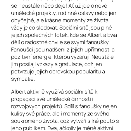
se neustále něco děje! Ať už jde o nové
umělecké projekty, rodinné oslavy nebo jen
obyčejné, ale krásné momenty ze života,
vždy je co sledovat. Sociální sítě jsou plné
jejich společných fotek, kde se Albert a Ewa
dělí o radostné chvíle se svými fanoušky.
Fanoušci jsou nadšeni z jejich upřímnosti a
pozitivní energie, kterou vyzařují. Neustále
jim posílají vzkazy a gratulace, což jen
potvrzuje jejich obrovskou popularitu a
sympatie.
Albert aktivně využívá sociální sítě k
propagaci své umělecké činnosti i
rozvojových projektů. Sdílí s fanoušky nejen
kulisy své práce, ale i momenty ze svého
soukromého života, což vytváří silné pouto s
jeho publikem. Ewa, ačkoliv je méně aktivní