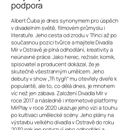
podpora
Albert Čuba je dnes synonymem pro úspěch
v divadelním světě, filmovém průmyslu i
literatuře. Jeho cesta od zrodu v Třinci až po
současnou pozici tvůrce a majitele Divadla
Mír v Ostravě je plná odhodlání, kreativity a
neúnavné práce. Jako herec, režisér, komik,
spisovatel a producent dokázal, že je
skutečně všestranným umělcem. Jeho
debuty v show „Tři tygři“ mu otevřely dveře k
popularitě, ale to, co dělá dnes, je mnohem
víc než jen zábava. Založení Divadla Mír v
roce 2017 a následně i internetové platformy
MírPlay v roce 2020 ukazuje jeho vizi a touhu
po kultivaci umělecké scény. Jeho plány na
výstavbu velkého divadla v Ostravě do roku
2030 pak jen potvrzují jeho odhodlání a