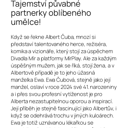
Tajemství půvabné
partnerky oblíbeného
umělce!
Když se řekne Albert Čuba, mnozí si
představí talentovaného herce, režiséra,
komika a vizionáře, který stojí za úspěchem
Divadla Mír a platformy MírPlay. Ale za každým
úspěšným mužem, jak se říká, stojí žena, a v
Albertově případě je to jeho úžasná
manželka Ewa. Ewa Čubová, stejně jako její
manžel, oslaví v roce 2024 své 41. narozeniny
a i přes svou profesní vytíženost je pro
Alberta nezastupitelnou oporou a inspirací.
Její příběh je stejně fascinující jako Albertův, i
když se odehrává trochu v jiných kuloárech.
Ewa je totiž uznávanou lékařkou se