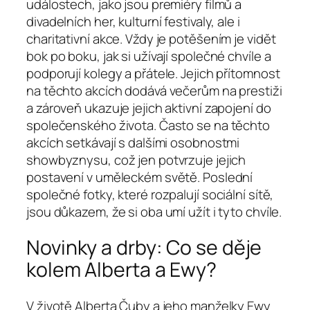
událostech, jako jsou premiéry filmů a
divadelních her, kulturní festivaly, ale i
charitativní akce. Vždy je potěšením je vidět
bok po boku, jak si užívají společné chvíle a
podporují kolegy a přátele. Jejich přítomnost
na těchto akcích dodává večerům na prestiži
a zároveň ukazuje jejich aktivní zapojení do
společenského života. Často se na těchto
akcích setkávají s dalšími osobnostmi
showbyznysu, což jen potvrzuje jejich
postavení v uměleckém světě. Poslední
společné fotky, které rozpalují sociální sítě,
jsou důkazem, že si oba umí užít i tyto chvíle.
Novinky a drby: Co se děje
kolem Alberta a Ewy?
V životě Alberta Čuby a jeho manželky Ewy