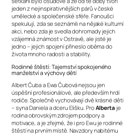
setkání bylo osudové a že od té doby tvoří
jeden z nejinspirativnějších párů v české
umělecké a společenské sféře. Fanoušci
spekulují, zda se seznámili na nějaké kulturní
akci, nebo zda je svedla dohromady jejich
vzájemná známost v Ostravě, ale jisté je
jedno – jejich spojení přineslo oběma do
života mnoho radosti a stability.
Rodinné štěstí: Tajemství spokojeného
manželství a výchovy dětí
Albert Čuba a Ewa Čubová nejsou jen
úspěšní profesionálové, ale především hrdí
rodiče. Společně vychovávají dvě krásné děti
– syna Daniela a dceru Elišku. Pro
Alberta
je
rodina obrovským zdrojem podpory a
motivace, a je zřejmé, že i pro Ewu je rodinné
štěstí na prvním místě. Navzdory nabitému