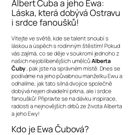
Albert Čuba a jeho Ewa:
Láska, která dobývá Ostravu
i srdce fanoušků!
Vítejte ve světě, kde se talent snoubí s
láskou a úspěch s rodinným štěstím! Pokud
vás zajímá, co se děje v soukromí jednoho z
našich nejoblíbenějších umělců
Alberta
Čuby
, pak jste na správném místě. Dnes se
podíváme na jeho půvabnou manželku Ewu a
odhalíme, jak tato silná dvojice společně
dobývá nejen divadelní prkna, ale i srdce
fanoušků! Připravte se na dávku inspirace,
radosti a nejnovějších drbů ze života Alberta
a jeho Ewy!
Kdo je Ewa Čubová?