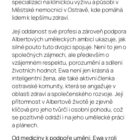
specializací na klinickou výživu a působí v
Městské nemocnici v Ostravě, kde pomáhá
lidem k lepšímu zdraví.
Její oddanost své profesi a zároveň podpora
Albertových uměleckých ambicí ukazuje, jak
silné pouto tuto dvojici spojuje. Není to jen o
společných zájmech, ale především o
vzájemném respektu, porozumění a sdílení
životních hodnot. Ewa není jen krásná a
inteligentní žena, ale také aktivní členka
ostravské komunity, která se angažuje v
oblasti zdraví a společenského rozvoje. Její
přítomnost v Albertově životě je zjevně
klíčová pro jeho tvůrčí i osobní pohodu, což
se pozitivně odráží i na jeho umělecké práci
a plánech.
Od medicíny k podpoře umění: Ewa v roli