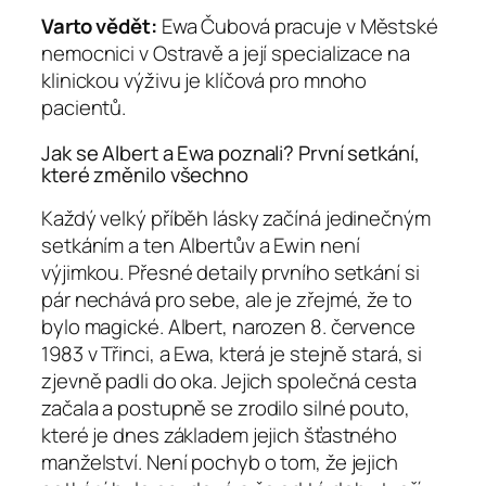
Varto vědět:
Ewa Čubová pracuje v Městské
nemocnici v Ostravě a její specializace na
klinickou výživu je klíčová pro mnoho
pacientů.
Jak se Albert a Ewa poznali? První setkání,
které změnilo všechno
Každý velký příběh lásky začíná jedinečným
setkáním a ten Albertův a Ewin není
výjimkou. Přesné detaily prvního setkání si
pár nechává pro sebe, ale je zřejmé, že to
bylo magické. Albert, narozen 8. července
1983 v Třinci, a Ewa, která je stejně stará, si
zjevně padli do oka. Jejich společná cesta
začala a postupně se zrodilo silné pouto,
které je dnes základem jejich šťastného
manželství. Není pochyb o tom, že jejich