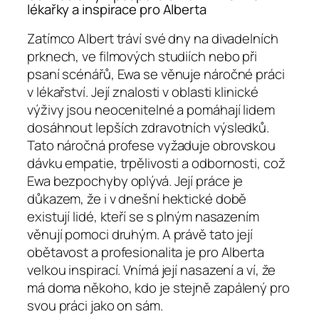
lékařky a inspirace pro Alberta
Zatímco Albert tráví své dny na divadelních
prknech, ve filmových studiích nebo při
psaní scénářů, Ewa se věnuje náročné práci
v lékařství. Její znalosti v oblasti klinické
výživy jsou neocenitelné a pomáhají lidem
dosáhnout lepších zdravotních výsledků.
Tato náročná profese vyžaduje obrovskou
dávku empatie, trpělivosti a odbornosti, což
Ewa bezpochyby oplývá. Její práce je
důkazem, že i v dnešní hektické době
existují lidé, kteří se s plným nasazením
věnují pomoci druhým. A právě tato její
obětavost a profesionalita je pro Alberta
velkou inspirací. Vnímá její nasazení a ví, že
má doma někoho, kdo je stejně zapálený pro
svou práci jako on sám.