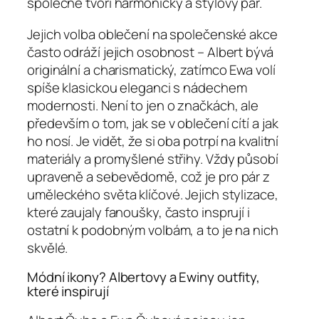
společně tvoří harmonický a stylový pár.
Jejich volba oblečení na společenské akce
často odráží jejich osobnost – Albert bývá
originální a charismatický, zatímco Ewa volí
spíše klasickou eleganci s nádechem
modernosti. Není to jen o značkách, ale
především o tom, jak se v oblečení cítí a jak
ho nosí. Je vidět, že si oba potrpí na kvalitní
materiály a promyšlené střihy. Vždy působí
upraveně a sebevědomě, což je pro pár z
uměleckého světa klíčové. Jejich stylizace,
které zaujaly fanoušky, často insprují i
ostatní k podobným volbám, a to je na nich
skvělé.
Módní ikony? Albertovy a Ewiny outfity,
které inspirují