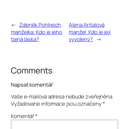
←
Zdeněk Pohlreich
Alena Antalová
manželka: Kdo je jeho
manžel: Kdo je její
tajná láska?
vyvolený?
→
Comments
Napsat komentář
Vaše e-mailová adresa nebude zveřejněna.
Vyžadované informace jsou označeny
*
Komentář
*