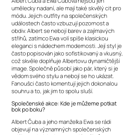
Albert Čuba a Ewa Čubová nejsou jen
umělecky nadaní, ale mají také skvělý cit pro
módu. Jejich outfity na společenských
událostech často vzbuzují pozornost a
obdiv. Albert se nebojí barev a zajímavých
střihů, zatímco Ewa volí spíše klasickou
eleganci s nádechem modernosti. Její styl je
často popisován jako sofistikovaný a vkusný,
což skvěle doplňuje Albertovu dynamičtější
image. Společně působí jako pár, který si je
vědom svého stylu a nebojí se ho ukázat.
Fanoušci často komentují jejich dokonalou
souhru a to, jak jim to spolu sluší.
Společenské akce: Kde je můžeme potkat
bok po boku?
Albert Čuba a jeho manželka Ewa se rádi
objevují na významných společenských