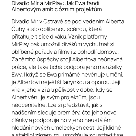
Divadlo Mír a MírPlay: Jak Ewa fandí
Albertovým ambiciózním projektům
Divadlo Mír v Ostravě se pod vedením Alberta
Čuby stalo oblíbenou scénou, která
přitahuje tisíce diváků. Vznik platformy
MírPlay pak umožnil divákům vychutnat si
oblíbené pořady a filmy i z pohodlí domova.
Za těmito úspěchy stojí Albertova neúnavná
práce, ale také tichá podpora jeho manželky
Ewy. I když se Ewa primárně nevěnuje umění,
je Albertovi největší fanynkou a oporou. Její
víra v jeho vizi a trpělivost v době, kdy se
Albert věnuje svým projektům, jsou
neocenitelné. Lze si představit, jak s
nadšením sleduje premiéry, čte jeho nové
články a podporuje ho v jeho neustálém
hledání nových uměleckých cest. Její klidné
a stabilní zázemí mu umožňuje soustředit se