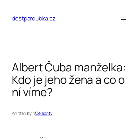
Přeskočit
na
dostparoubka.cz
obsah
Albert Čuba manželka:
Kdo je jeho žena a co o
ní víme?
Written by
in
Celebrity