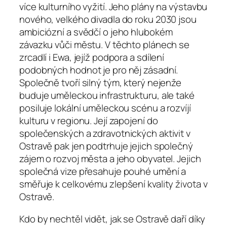
více kulturního vyžití. Jeho plány na výstavbu
nového, velkého divadla do roku 2030 jsou
ambiciózní a svědčí o jeho hlubokém
závazku vůči městu. V těchto plánech se
zrcadlí i Ewa, jejíž podpora a sdílení
podobných hodnot je pro něj zásadní.
Společně tvoří silný tým, který nejenže
buduje uměleckou infrastrukturu, ale také
posiluje lokální uměleckou scénu a rozvíjí
kulturu v regionu. Její zapojení do
společenských a zdravotnických aktivit v
Ostravě pak jen podtrhuje jejich společný
zájem o rozvoj města a jeho obyvatel. Jejich
společná vize přesahuje pouhé umění a
směřuje k celkovému zlepšení kvality života v
Ostravě.
Kdo by nechtěl vidět, jak se Ostravě daří díky