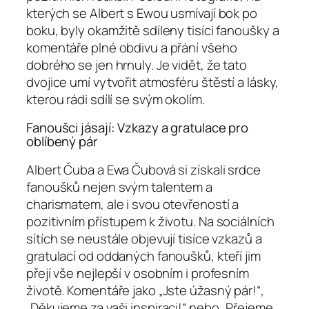
kterých se Albert s Ewou usmívají bok po
boku, byly okamžitě sdíleny tisíci fanoušky a
komentáře plné obdivu a přání všeho
dobrého se jen hrnuly. Je vidět, že tato
dvojice umí vytvořit atmosféru štěstí a lásky,
kterou rádi sdílí se svým okolím.
Fanoušci jásají: Vzkazy a gratulace pro
oblíbený pár
Albert Čuba a Ewa Čubová si získali srdce
fanoušků nejen svým talentem a
charismatem, ale i svou otevřeností a
pozitivním přístupem k životu. Na sociálních
sítích se neustále objevují tisíce vzkazů a
gratulací od oddaných fanoušků, kteří jim
přejí vše nejlepší v osobním i profesním
životě. Komentáře jako „Jste úžasný pár!“,
„Děkujeme za vaši inspiraci!“ nebo „Přejeme