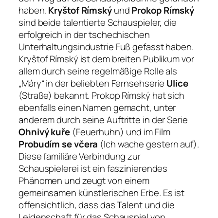
haben.
Kryštof Rímský
und
Prokop Rímský
sind beide talentierte Schauspieler, die
erfolgreich in der tschechischen
Unterhaltungsindustrie Fuß gefasst haben.
Kryštof Rímský ist dem breiten Publikum vor
allem durch seine regelmäßige Rolle als
„Máry“ in der beliebten Fernsehserie
Ulice
(Straße) bekannt. Prokop Rímský hat sich
ebenfalls einen Namen gemacht, unter
anderem durch seine Auftritte in der Serie
Ohnivý kuře
(Feuerhuhn) und im Film
Probudím se včera
(Ich wache gestern auf).
Diese familiäre Verbindung zur
Schauspielerei ist ein faszinierendes
Phänomen und zeugt von einem
gemeinsamen künstlerischen Erbe. Es ist
offensichtlich, dass das Talent und die
Leidenschaft für das Schauspiel von