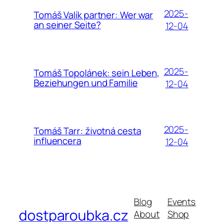
2025-
Tomáš Valík partner: Wer war
an seiner Seite?
12-04
2025-
Tomáš Topolánek: sein Leben,
Beziehungen und Familie
12-04
2025-
Tomáš Tarr: životná cesta
influencera
12-04
Blog
Events
dostparoubka.cz
About
Shop