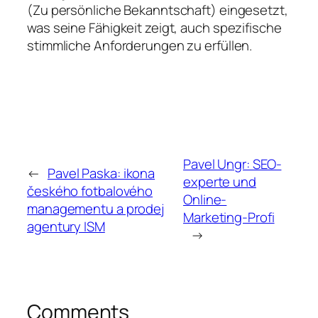
(Zu persönliche Bekanntschaft) eingesetzt,
was seine Fähigkeit zeigt, auch spezifische
stimmliche Anforderungen zu erfüllen.
Pavel Ungr: SEO-
←
Pavel Paska: ikona
experte und
českého fotbalového
Online-
managementu a prodej
Marketing-Profi
agentury ISM
→
Comments