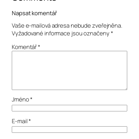
Napsat komentář
Vaše e-mailová adresa nebude zveřejněna.
Vyžadované informace jsou označeny
*
Komentář
*
Jméno
*
E-mail
*