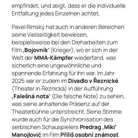
empfindet, und zeigt, dass er die individuelle
Entfaltung jedes Einzelnen achtet.
Pavel Rímský hat auch in anderen Bereichen
seine Vielseitigkeit bewiesen,
beispielsweise bei den Dreharbeiten zum
Film
‚Bojovník‘
(Krieger), wo er sich in der
Welt der
MMA-Kämpfer
wiederfand, was
sicherlich eine ungewöhnliche und
spannende Erfahrung für ihn war. Im Jahr
2025 war er zudem im
Divadlo v Řeznické
(Theater in Řeznická) in der Aufführung
‚Falešná nota‘
(Die falsche Note) zu sehen,
was seine anhaltende Präsenz auf der
Theaterbühne unterstreicht. Seine Stimme
wurde auch für die Synchronisation des
serbischen Schauspielers
Predrag ‚Miki‘
Manojlović
im Film
Příliš osobní známost