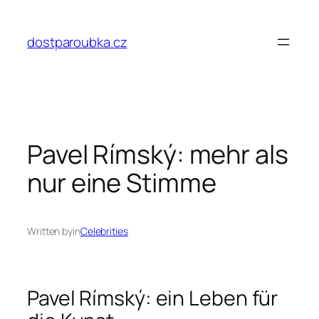
Přeskočit
na
dostparoubka.cz
obsah
Pavel Rímský: mehr als
nur eine Stimme
Written by
in
Celebrities
Pavel Rímský: ein Leben für